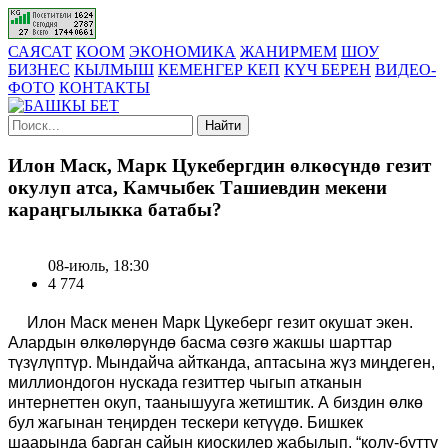
САЯСАТ
КООМ
ЭКОНОМИКА
ЖАНИРМЕМ
ШОУ
БИЗНЕС
КЫЛМЫШ
КЕМЕНГЕР КЕП
КҮЧ БЕРЕН
ВИДЕО-
ФОТО
КОНТАКТЫ
Найти
Илон Маск, Марк Цукебергдин өлкөсүндө гезит
окулуп атса, Камчыбек Ташиевдин мекени
караңгылыкка батабы?
08-июль, 18:30
4 774
Илон Маск менен Марк Цукеберг гезит окушат экен.
Алардын өлкөлөрүндө басма сөзгө жакшы шарттар
түзүлүптүр. Мындайча айтканда, аптасына жүз миңдеген,
миллиондогон нускада гезиттер чыгып атканын
интернеттен окуп, таанышууга жетиштик. А биздин өлкө
бул жагынан теңирден тескери кетүүдө. Бишкек
шаарында барган сайын киоскилер жабылып, “колу-бутту