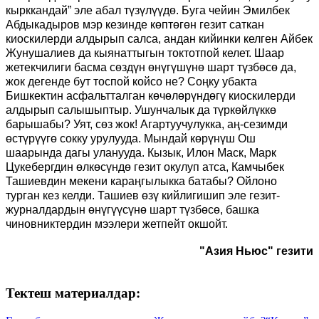
кырккандай” эле абал түзүлүүдө. Буга чейин Эмилбек
Абдыкадыров мэр кезинде көптөгөн гезит саткан
киоскилерди алдырып салса, андан кийинки келген Айбек
Жунушалиев да кыянаттыгын токтотпой келет. Шаар
жетекчилиги басма сөздүн өнүгүшүнө шарт түзбөсө да,
жок дегенде бут тоспой койсо не? Соңку убакта
Бишкектин асфальтталган көчөлөрүндөгү киоскилерди
алдырып салышыптыр. Ушунчалык да түркөйлүккө
барышабы? Уят, сөз жок! Агартуучулукка, аң-сезимди
өстүрүүгө сокку урулууда. Мындай көрүнүш Ош
шаарында дагы уланууда. Кызык, Илон Маск, Марк
Цукебергдин өлкөсүндө гезит окулуп атса, Камчыбек
Ташиевдин мекени караңгылыкка батабы? Ойлоно
турган кез келди. Ташиев өзү кийлигишип эле гезит-
журналдардын өнүгүүсүнө шарт түзбөсө, башка
чиновниктердин мээлери жетпейт окшойт.
"Азия Ньюс" гезити
Тектеш материалдар: