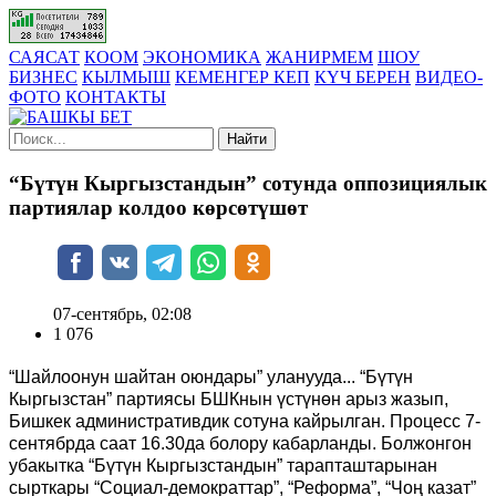
САЯСАТ
КООМ
ЭКОНОМИКА
ЖАНИРМЕМ
ШОУ
БИЗНЕС
КЫЛМЫШ
КЕМЕНГЕР КЕП
КҮЧ БЕРЕН
ВИДЕО-
ФОТО
КОНТАКТЫ
Найти
“Бүтүн Кыргызстандын” сотунда оппозициялык
партиялар колдоо көрсөтүшөт
07-сентябрь, 02:08
1 076
“Шайлоонун шайтан оюндары” уланууда... “Бүтүн
Кыргызстан” партиясы БШКнын үстүнөн арыз жазып,
Бишкек административдик сотуна кайрылган. Процесс 7-
сентябрда саат 16.30да болору кабарланды. Болжонгон
убакытка “Бүтүн Кыргызстандын” тарапташтарынан
сырткары “Социал-демократтар”, “Реформа”, “Чоң казат”