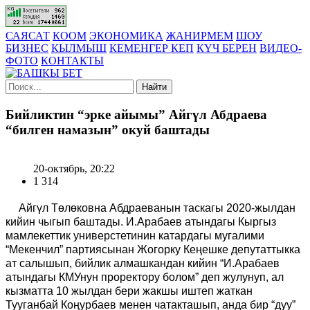
САЯСАТ
КООМ
ЭКОНОМИКА
ЖАНИРМЕМ
ШОУ
БИЗНЕС
КЫЛМЫШ
КЕМЕНГЕР КЕП
КҮЧ БЕРЕН
ВИДЕО-
ФОТО
КОНТАКТЫ
Найти
Бийликтин “эрке айымы” Айгүл Абдраева
“билген намазын” окуй баштады
20-октябрь, 20:22
1 314
Айгүл Төлөковна Абдраеванын таскагы 2020-жылдан
кийин чыгып баштады. И.Арабаев атындагы Кыргыз
мамлекеттик универстетинин катардагы мугалими
“Мекенчил” партиясынан Жогорку Кеңешке депутаттыкка
ат салышып, бийлик алмашкандан кийин “И.Арабаев
атындагы КМУнун проректору болом” деп жулунуп, ал
кызматта 10 жылдан бери жакшы иштеп жаткан
Тууганбай Коңурбаев менен чатакташып, анда бир “дуу”