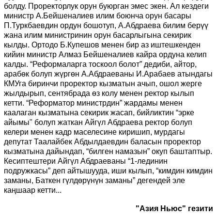
болду. Проректорлук орун буюрган эмес экен. Ал кездеги
министр А.Бейшеналиев илим боюнча орун басары
П.Туркбаевдин ордун бошотуп, А.Абдраева билим берүү
жана илим министринин орун басарлыгына секирик
кылды. Ортодо Б.Купешов менен бир аз иштешкенден
кийин министр Алмаз Бейшеналиев кайра ордуна келип
калды. “Реформаларга тоскоол болот” дедиби, айтор,
арабөк болуп жүргөн А.Абдраеваны И.Арабаев атындагы
КМУга биринчи проректор кызматын ачып, ошол жерге
жылдырып, сентябрада өз колу менен ректор кылып
кетти. “Реформатор министрдин” жардамы менен
каалаган кызматына секирик жасап, бийликтин “эрке
айымы" болуп жаткан Айгүл Абдраева ректор болуп
келери менен кадр маселесине киришип, мурдагы
депутат Таалайбек Абдылдаевдин баласын проректор
кызматына дайындап, “билген намазын” окуп баштаптыр.
Кесиптештери Айгүл Абдраеваны “1-лединин
подружкасы” деп айтышууда, иши кылып, “кимдин кимдин
заманы, Баткен гүлдөрүнүн заманы” дегендей эле
каңшаар кетти...
"Азия Ньюс" гезити