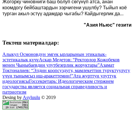
Жогорку чиновниги баш болуп сөгүнүп атса, анан
коомдогу бейбаштардын ээрчигени ушулбу? Тыйып коё
турган акыл-эстүү адамдар чыгабы? Кайдыгерлик да...
"Азия Ньюс" гезити
Тектеш материалдар:
Алыкул Осмоновдун эмгек ырларынын этикалык-
эстетикалык күчү
Аскар Медетов: “Ректорлор Кожобеков
менен Чыныбаевдин улутбезерлик жоруктары”
Азамат
Токтоналиев: “Элдин коопсуздугу, мамлекеттин туруктуулугу
үчүн тынымсыз иш-аракеттемин!”
Ата журттун улуттук
идеологиясы
Госсекретарь: Идеологическим стержнем
государства является социальная справедливость и
патриотизм
Desing by
Asyluulu
© 2019