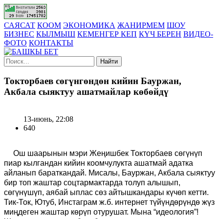
САЯСАТ
КООМ
ЭКОНОМИКА
ЖАНИРМЕМ
ШОУ
БИЗНЕС
КЫЛМЫШ
КЕМЕНГЕР КЕП
КҮЧ БЕРЕН
ВИДЕО-
ФОТО
КОНТАКТЫ
Найти
Токторбаев сөгүнгөндөн кийин Бауржан,
Акбала сыяктуу ашатмайлар көбөйдү
13-июнь, 22:08
640
Ош шаарынын мэри Жеңишбек Токторбаев сөгүнүп
пиар кылгандан кийин коомчулукта ашатмай адатка
айланып бараткандай. Мисалы, Бауржан, Акбала сыяктуу
бир топ жаштар соцтармактарда толуп алышып,
сөгүнүшүп, аябай ыплас сөз айтышкандары күчөп кетти.
Тик-Ток, Ютуб, Инстаграм ж.б. интернет түйүндөрүндө жүз
миңдеген жаштар көрүп отурушат. Мына “идеология”!