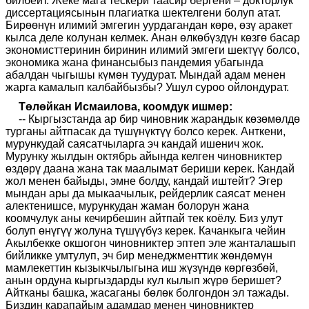
билбейт. Жеке мага тескери таасир бергени – докторлук
диссертациясынын плагиатка шектелгени болуп атат.
Бирөөнүн илимий эмгегин уурдагандан көрө, өзү аракет
кылса деле колунан келмек. Анан өлкөбүздүн көзгө басар
экономисттеринин биринин илимий эмгеги шектүү болсо,
экономика жана финансыбыз пандемия убагында
абалдан чыгышы күмөн туудурат. Мындай адам менен
жарга камалып калбайбызбы? Ушул суроо ойлондурат.
Төлөйкан Исмаилова, коомдук ишмер:
-- Кыргызстанда ар бир чиновник жарандык көзөмөлдө
турганы айтпасак да түшүнүктүү болсо керек. Анткени,
мурункудай саясатчыларга эч кандай ишенич жок.
Мурунку жылдын октябрь айында келген чиновниктер
өздөрү даана жана так маалымат бериши керек. Кандай
жол менен байыды, эмне болду, кандай иштейт? Эгер
мындан ары да мыкаачылык, рейдерлик саясат менен
алектенишсе, мурункудан жаман болорун жана
коомчулук аны кечирбешин айтпай тек коёлу. Биз улут
болуп өнүгүү жолуна түшүүбүз керек. Качанкыга чейин
Акылбекке окшогон чиновниктер эптеп эле жанталашып
бийликке умтулуп, эч бир менеджменттик жөндөмүн
мамлекеттин кызыкчылыгына иш жүзүндө көргөзбөй,
анын ордуна кыргыздарды кул кылып жүрө беришет?
Айтканы башка, жасаганы бөлөк болгондон эл тажады.
Биздин карапайым адамдар менен чиновниктер