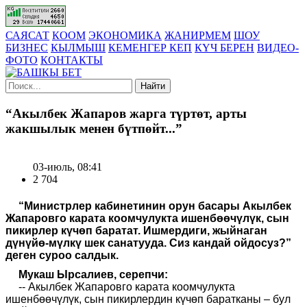
САЯСАТ
КООМ
ЭКОНОМИКА
ЖАНИРМЕМ
ШОУ
БИЗНЕС
КЫЛМЫШ
КЕМЕНГЕР КЕП
КҮЧ БЕРЕН
ВИДЕО-
ФОТО
КОНТАКТЫ
Найти
“Акылбек Жапаров жарга түртөт, арты
жакшылык менен бүтпөйт...”
03-июль, 08:41
2 704
“Министрлер кабинетинин орун басары Акылбек
Жапаровго карата коомчулукта ишенбөөчүлүк, сын
пикирлер күчөп баратат. Ишмердиги, жыйнаган
дүнүйө-мүлкү шек санатууда. Сиз кандай ойдосуз?”
деген суроо салдык.
Мукаш Ырсалиев, серепчи:
-- Акылбек Жапаровго карата коомчулукта
ишенбөөчүлүк, сын пикирлердин күчөп баратканы – бул