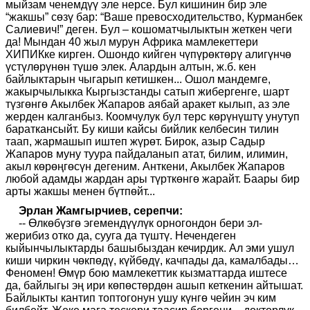
мыйзам ченемдүү эле нерсе. Бул кишинин бир эле
“жакшы” сөзү бар: “Ваше превосходительство, Курманбек
Салиевич!” деген. Бул – кошоматчылыктын жеткен чеги
да! Мындан 40 жыл мурун Африка мамлекеттери
ХИПИКке кирген. Ошондо кийген чүпүрөктөрү алигүнчө
үстүлөрүнөн түшө элек. Алардын алтын, ж.б. кен
байлыктарын чыгарып кетишкен... Ошол мандемге,
жакырчылыкка Кыргызстанды сатып жибергенге, шарт
түзгөнгө Акылбек Жапаров аябай аракет кылып, аз эле
жерден калганбыз. Коомчулук бул терс көрүнүштү унутуп
бараткансыйт. Бу киши кайсы бийлик келбесин тилин
таап, жармашып иштеп жүрөт. Бирок, азыр Садыр
Жапаров муну туура пайдаланып атат, билим, илимин,
акыл көрөңгөсүн дегеним. Анткени, Акылбек Жапаров
любой адамды жардан ары түрткөнгө жарайт. Баары бир
арты жакшы менен бүтпөйт...
Эрлан Жамгырчиев, серепчи:
-- Өлкөбүзгө эгемендүүлүк орногондон бери эл-
жерибиз отко да, сууга да түштү. Нечендеген
кыйынчылыктарды башыбыздан кечирдик. Ал эми ушул
киши чиркин чөкпөдү, күйбөдү, качпады да, камалбады…
Феномен! Өмүр бою мамлекеттик кызматтарда иштесе
да, байлыгы эң ири көпөстөрдөн ашып кеткенин айтышат.
Байлыкты кантип топтогонун ушу күнгө чейин эч ким