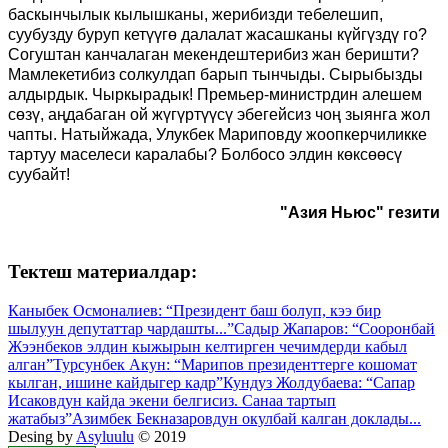
баскынчылык кылышканы, жерибизди тебелешип,
суубузду буруп кетүүгө далалат жасашканы күйгүздү го?
Согуштан канчалаган мекендештерибиз жан беришти?
Мамлекетибиз солкулдап барып тынчыды. Сырыбызды
алдырдык. Чыркырадык! Премьер-министрдин алешем
сөзү, аңдабаган ой жүгүртүүсү эбегейсиз чоң зыянга жол
чапты. Натыйжада, Улукбек Мариповду жоопкерчиликке
тартуу маселеси каралабы? Болбосо элдин көксөөсү
суубайт!
"Азия Ньюс" гезити
Тектеш материалдар:
Каныбек Осмоналиев: “Президент баш болуп, кээ бир
шылуун депутаттар чардашты...”
Садыр Жапаров: “Сооронбай
Жээнбеков элдин кыжырын келтирген чечимдерди кабыл
алган”
Турсунбек Акун: “Марипов президенттерге кошомат
кылган, ишине кайдыгер кадр”
Кундуз Жолдубаева: “Сапар
Исаковдун кайда экени белгисиз. Санаа тартып
жатабыз”
Азимбек Бекназаровдун окулбай калган доклады...
Desing by
Asyluulu
© 2019