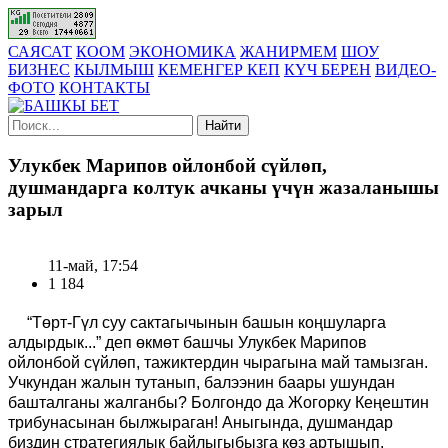
САЯСАТ
КООМ
ЭКОНОМИКА
ЖАНИРМЕМ
ШОУ
БИЗНЕС
КЫЛМЫШ
КЕМЕНГЕР КЕП
КҮЧ БЕРЕН
ВИДЕО-
ФОТО
КОНТАКТЫ
Найти
Улукбек Марипов ойлонбой сүйлөп,
душмандарга колтук ачканы үчүн жазаланышы
зарыл
11-май, 17:54
1 184
“Төрт-Гүл суу сактагычынын башын коңшуларга
алдырдык...” деп өкмөт башчы Улукбек Марипов
ойлонбой сүйлөп, тажиктердин чырагына май тамызган.
Учкундан жалын тутанып, балээнин баары ушундан
башталганы жалганбы? Болгондо да Жогорку Кеңештин
трибунасынан былжыраган! Аныгында, душмандар
биздин стратегиялык байлыгыбызга көз артышып,