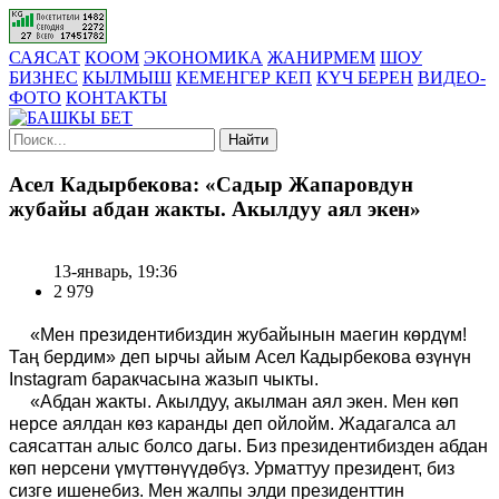
САЯСАТ
КООМ
ЭКОНОМИКА
ЖАНИРМЕМ
ШОУ
БИЗНЕС
КЫЛМЫШ
КЕМЕНГЕР КЕП
КҮЧ БЕРЕН
ВИДЕО-
ФОТО
КОНТАКТЫ
Найти
Асел Кадырбекова: «Садыр Жапаровдун
жубайы абдан жакты. Акылдуу аял экен»
13-январь, 19:36
2 979
«Мен президентибиздин жубайынын маегин көрдүм!
Таң бердим» де
п
ырчы айым Асел Кадырбекова өзүнүн
Instagram баракчасын
а жазып чыкты.
«Абдан жакты. Акылдуу, акылман аял экен.
Мен көп
нерсе аялдан көз каранды деп ойлойм. Жада
г
алса ал
саясаттан алыс болсо дагы. Биз президентибизден абдан
көп нерсени үмүттөнүүдөбүз. Урматтуу президент, биз
сизге ишенебиз. Мен жалпы элди президенттин