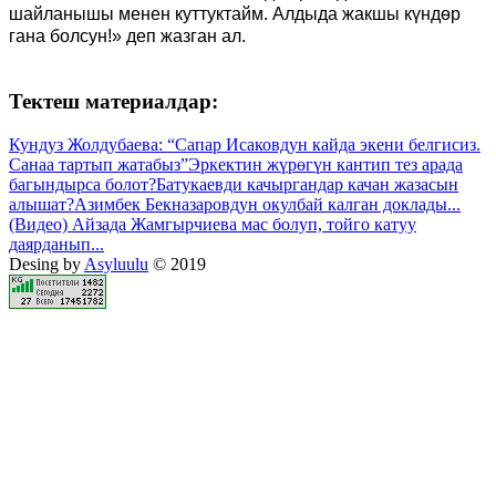
шайланышы менен куттуктайм. Алдыда жакшы күндөр
гана болсун!» деп жазган ал.
Тектеш материалдар:
Кундуз Жолдубаева: “Сапар Исаковдун кайда экени белгисиз.
Санаа тартып жатабыз”
Эркектин жүрөгүн кантип тез арада
багындырса болот?
Батукаевди качыргандар качан жазасын
алышат?
Азимбек Бекназаровдун окулбай калган доклады...
(Видео) Айзада Жамгырчиева мас болуп, тойго катуу
даярданып...
Desing by
Asyluulu
© 2019