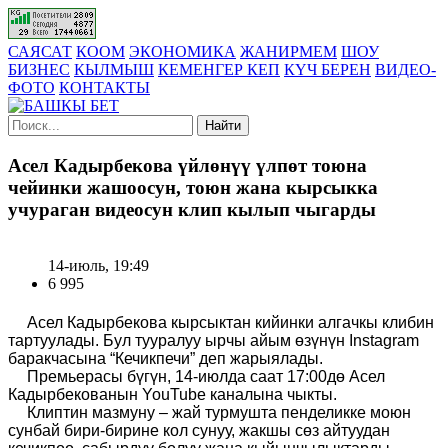
САЯСАТ
КООМ
ЭКОНОМИКА
ЖАНИРМЕМ
ШОУ
БИЗНЕС
КЫЛМЫШ
КЕМЕНГЕР КЕП
КҮЧ БЕРЕН
ВИДЕО-
ФОТО
КОНТАКТЫ
Найти
Асел Кадырбекова үйлөнүү үлпөт тоюна
чейинки жашоосун, тоюн жана кырсыкка
учураган видеосун клип кылып чыгарды
14-июль, 19:49
6 995
Асел Кадырбекова кырсыктан кийинки алгачкы клибин
тартуул
ады.
Бул тууралуу ырчы айым өзүнүн Instagram
баракчасына “Кечикпечи”
деп
жарыялады.
Премьерасы бүгүн, 14-июлда саат 17:00дө Асел
Кадырбекованын YouTube каналына чы
кты
.
Клиптин мазмуну – жай турмушта пенделикке моюн
сунбай бири-бирине кол сунуу, жакшы сөз айтуудан