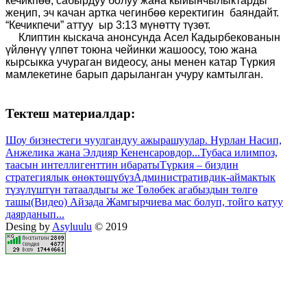
кечикпөө, сабырдуу болуу жана кыйынчылыктарды
жеңип, эч качан артка чегинбөө керектигин баяндайт.
“Кечикпечи” аттуу ыр 3:13 мүнөттү түзөт.
Клиптин кыскача анонсунда Асел Кадырбекованын
үйлөнүү
үлпөт тоюна чейинки жашоосу, тою жана
кырсыкка учураган видеосу, аны менен катар Түркия
мамлекетине барып дарыланган учуру камтылган.
Тектеш материалдар:
Шоу бизнестеги чуулгандуу ажырашуулар. Нурлан Насип,
Анжелика жана Элдияр Кененсаровдор...
Тубаса илимпоз,
таасын интеллигенттин ибараты
Түркия – биздин
стратегиялык өнөктөшүбүз
Административдик-аймактык
түзүлүштүн татаалдыгы же Төлөбек агабыздын төлгө
ташы
(Видео) Айзада Жамгырчиева мас болуп, тойго катуу
даярданып...
Desing by
Asyluulu
© 2019