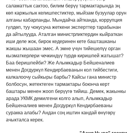
саламаттык сактоо, билим берүү тармактарында эң
көп каржылык келишпестиктер, мыйзам бузуулар орун
алганы кабарланды. Мындайча айтканда, коррупция
гүлдөп, туу чокусуна жеткени эксперттер тарабынан
да айтылууда. Аталган министрликтердин кыйраткан
иши деле жок, бирок кедеринен кете башташканы
жакшы жышаан эмес. А эмне үчүн тийешелүү орган
кызматкерлери чечкиндүү түрдө киришпей жатышат?
Баа беришпейби? Же Алымкадыр Бейшеналиев
менен Догдуркүл Кендирбаеванын кол тийбестиги,
калкалоочу сыйкыры барбы? Кайсы гана министр
болбосун, жетектеген тармактары боюнча керт
баштары менен жооп берүүгө тийиш. Демек, жакынкы
арада УКМК демилгени колго алып, Алымкадыр
Бейшеналиев менен Догдуркүл Кендирбаеваны
суракка алабы? Андан соң иштин кандай өнүгөрү
ачыкталса керек.