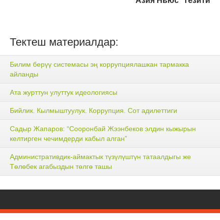
"Азия Ньюс" гезити
Тектеш материалдар:
Билим берүү системасы эң коррупциялашкан тармакка
айланды
Ата журттун улуттук идеологиясы
Бийлик. Кылмыштуулук. Коррупция. Сот адилеттиги
Садыр Жапаров: “Сооронбай Жээнбеков элдин кыжырын
келтирген чечимдерди кабыл алган”
Административдик-аймактык түзүлүштүн татаалдыгы же
Төлөбек агабыздын төлгө ташы