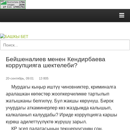
Бейшеналиев менен Кендирбаева
коррупцияга шектелеби?
20-сентябрь, 09:01
13 805
Мурдагы кыңыр иштүү чиновниктер, криминалга
аралашкан көпөстөр жоопкерчиликке тартылып
жатышканы белгилүү. Бул жакшы көрүнүш. Бирок
учурдагы аткаминерлер көз жаздымда калышып,
калкаланып калуудабы? Ириде коррупцияга каршы
күрөш адилеттүүлүктө жүрүшү зарыл.
КР эсеп палатасынын текшерүүсүнөн соң,