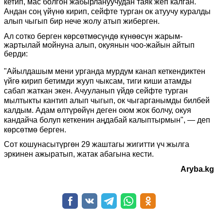
кетип, мас болгон жабырлануучудан таяк жеп калган.
Андан соң үйүнө кирип, сейфте турган ок атуучу куралды
алып чыгып бир нече жолу атып жиберген.
Ал сотко берген көрсөтмөсүндө күнөөсүн жарым-
жартылай мойнуна алып, окуянын чоо-жайын айтып
берди:
"Айылдашым мени урганда мурдум канап кеткендиктен
үйгө кирип бетимди жууп чыксам, тиги киши атамды
сабап жаткан экен. Ачууланып үйдө сейфте турган
мылтыкты кантип алып чыгып, ок чыгарганымды билбей
калдым. Адам өлтүрөйүн деген оюм жок болчу, окуя
кандайча болуп кеткенин аңдабай калыптырмын", — деп
көрсөтмө берген.
Сот кошунасы
түргөн
29 жаштагы
жигитти
үч жылга
эркинен ажыратып, жатак абагына кести.
Aryba.kg