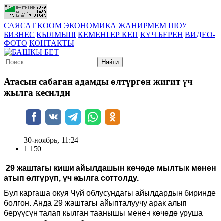
САЯСАТ
КООМ
ЭКОНОМИКА
ЖАНИРМЕМ
ШОУ
БИЗНЕС
КЫЛМЫШ
КЕМЕНГЕР КЕП
КҮЧ БЕРЕН
ВИДЕО-
ФОТО
КОНТАКТЫ
Найти
Атасын сабаган адамды өлтүргөн жигит үч
жылга кесилди
30-ноябрь, 11:24
1 150
29 жаштагы киши айылдашын көчөдө мылтык менен
атып өлтүрүп, үч жылга соттолду.
Бул каргаша окуя Чүй облусундагы айылдардын биринде
болгон. Анда 29 жаштагы айыпталуучу арак алып
берүүсүн талап кылган таанышы менен көчөдө уруша