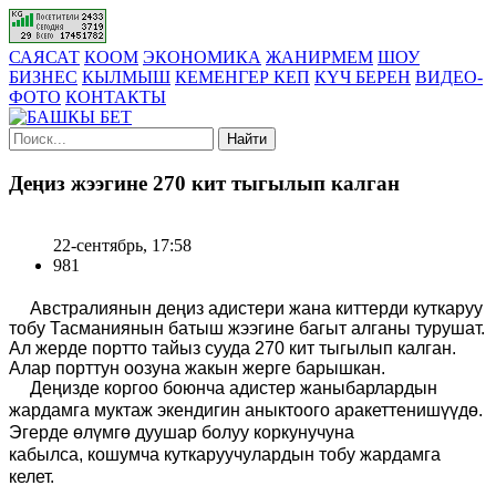
САЯСАТ
КООМ
ЭКОНОМИКА
ЖАНИРМЕМ
ШОУ
БИЗНЕС
КЫЛМЫШ
КЕМЕНГЕР КЕП
КҮЧ БЕРЕН
ВИДЕО-
ФОТО
КОНТАКТЫ
Найти
Деңиз жээгине 270 кит тыгылып калган
22-сентябрь, 17:58
981
Австралиянын деңиз адистери жана киттерди куткаруу
тобу Тасманиянын батыш жээгине багыт алганы турушат.
Ал жерде портто тайыз сууда 270 кит тыгылып калган.
Алар порттун оозуна жакын жерге барышкан.
Деңизде коргоо боюнча адистер жаныбарлардын
жардамга муктаж экендигин аныктоого аракеттенишүүдө.
Эгерде өлүмгө дуушар болуу коркунучуна
кабылса
,
кошумча куткаруучулардын тобу жардамга
келет.