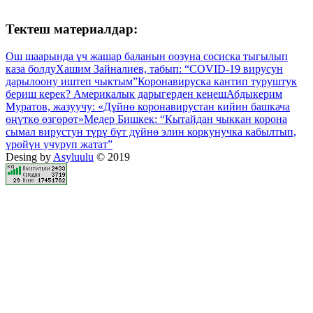
Тектеш материалдар:
Ош шаарында үч жашар баланын оозуна сосиска тыгылып
каза болду
Хашим Зайналиев, табып: “COVID-19 вирусун
дарылоону иштеп чыктым”
Коронавируска кантип туруштук
бериш керек? Америкалык дарыгерден кеңеш
Абдыкерим
Муратов, жазуучу: «Дүйнө коронавирустан кийин башкача
өңүткө өзгөрөт»
Медер Бишкек: “Кытайдан чыккан корона
сымал вирустун түрү бүт дүйнө элин коркунучка кабылтып,
үрөйүн учуруп жатат”
Desing by
Asyluulu
© 2019