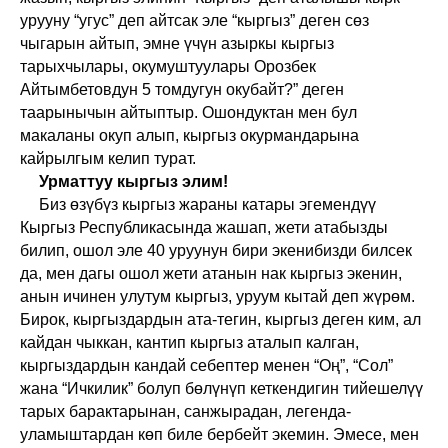
урууну “угус” деп айтсак эле “кыргыз” деген сөз
чыгарын айтып, эмне үчүн азыркы кыргыз
тарыхчылары, окумуштуулары Орозбек
Айтымбетовдун 5 томдугун окубайт?” деген
таарынычын айтыптыр. Ошондуктан мен бул
макаланы окуп алып, кыргыз окурмандарына
кайрылгым келип турат.
Урматтуу кыргыз элим!
Биз өзүбүз кыргыз жараны катары эгемендүү
Кыргыз Республикасында жашап, жети атабызды
билип, ошол эле 40 уруунун бири экенибизди билсек
да, мен дагы ошол жети атанын нак кыргыз экенин,
анын ичинен улутум кыргыз, уруум кытай деп жүрөм.
Бирок, кыргыздардын ата-тегин, кыргыз деген ким, ал
кайдан чыккан, кантип кыргыз аталып калган,
кыргыздардын кандай себептер менен “Оң”, “Сол”
жана “Ичкилик” болуп бөлүнүп кеткендигин тийешелүү
тарых барактарынан, санжырадан, легенда-
уламыштардан көп биле бербейт экемин. Эмесе, мен