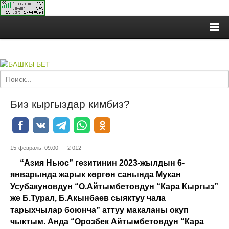
Биз кыргыздар кимбиз?
15-февраль, 09:00
2 012
“Азия Ньюс” гезитинин 2023-жылдын 6-
январында жарык көргөн санында Мукан
Усубакуновдун “О.Айтымбетовдун “Кара Кыргыз”
же Б.Турал, Б.Акынбаев сыяктуу чала
тарыхчылар боюнча” аттуу макаланы окуп
чыктым. Анда “Орозбек Айтымбетовдун “Кара