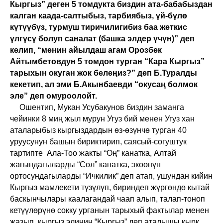
Кыргыз” деген 5 томдукта биздин ата-бабабыздан
калган каада-салтыбыз, тарбиябыз, үй-бүлө
күтүүбүз, турмуш тиричилигибиз баа жеткис
үлгүсү болуп саналат (башка элдер үчүн)” деп
келип, “менин айылдаш агам Орозбек
Айтымбетовдун 5 томдон турган “Кара Кыргыз”
тарыхын окуган жок белеңиз?” деп Б.Туралды
кекетип, ал эми Б.Акынбаевди “окусаң болмок
эле” деп омуроолойт.
Ошентип, Мукан Усубакунов биздин заманга
чейинки 8 миң жыл мурун Угуз бий менен Угуз хан
аталарыбыз кыргыздардын өз-өзүнчө турган 40
уруусунун башын бириктирип, саясый-согуштук
тартипте Ала-Тоо жакты “Оң” канатка, Алтай
жагындагыларды “Сол” канатка, экөөнүн
ортосундагыларды “Ичкилик” деп атап, ушундан кийин
Кыргыз мамлекети түзүлүп, бириндеп жүргөндө кытай
баскынчылары каалагандай чаап алып, талап-тоноп
кетүүлөрүнө сокку урганын тарыхый фактылар менен
жазып, кыргыз элинин “Кыргыз” деп аталышы кырк