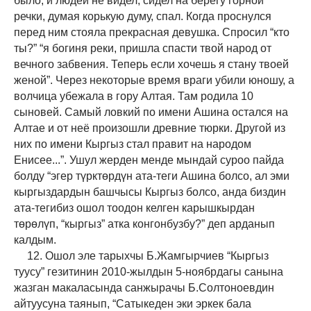
было, и людей не видел, сидел на берегу горной
речки, думая корькую думу, спал. Когда проснулся
перед ним стояла прекрасная девушка. Спросил
“
кто
ты?
” “я
богиня реки, пришла спасти твой народ от
вечного забвения. Теперь если хочешь я стану твоей
женой
”
. Через некоторые время враги убили юношу, а
волчица убежала в гору Алтая. Там родила 10
сыновей. Самый ловкий по имени Ашина остался на
Алтае и от неё произошли древние тюрки. Другой из
них по имени
К
ыргыз стал правит на народом
Енисее
...”. Ушул жерден менде мындай суроо пайда
болду “эгер түрктөрдүн ата-теги Ашина болсо, ал эми
кыргыздардын башчысы Кыргыз болсо, анда биздин
ата-тегибиз ошол тоодон келген карышкырдан
төрөлүп, “кыргыз” атка конгонбузбу?” деп арданып
калдым.
12. Ошол эле тарыхчы Б.Жамгырчиев “Кыргыз
туусу” гезитинин 2010-жылдын 5-ноябрдагы санына
жазган макаласында санжырачы Б.Солтоноевдин
айтуусуна таянып, “Сатыкеден эки эркек бала