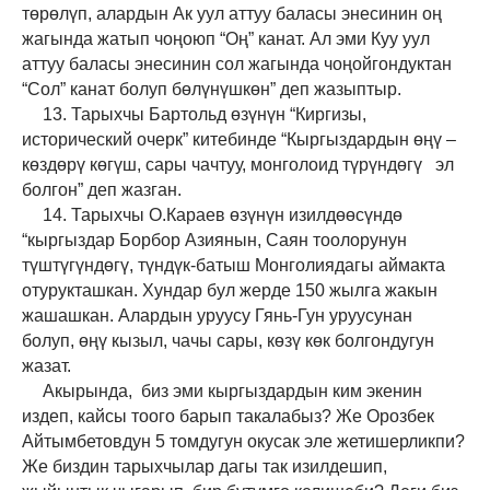
төрөлүп, алардын Ак уул аттуу баласы энесинин оң
жагында жатып чоңоюп “Оң” канат. Ал эми Куу уул
аттуу баласы энесинин сол жагында чоңойгондуктан
“Сол” канат болуп бөлүнүшкөн” деп жазыптыр.
13. Тарыхчы Бартольд өзүнүн “Киргизы,
исторический очерк” китебинде “Кыргыздардын өңү –
көздөрү көгүш, сары чачтуу, монголоид түрүндөгү эл
болгон” деп жазган.
14. Тарыхчы О.Караев өзүнүн изилдөөсүндө
“кыргыздар Борбор Азиянын, Саян тоолорунун
түштүгүндөгү, түндүк-батыш Монголиядагы аймакта
отурукташкан. Хундар бул жерде 150 жылга жакын
жашашкан. Алардын уруусу Гянь-Гун уруусунан
болуп, өңү кызыл, чачы сары, көзү көк болгондугун
жазат.
Акырында, биз эми кыргыздардын ким экенин
издеп, кайсы тоого барып такалабыз? Же Орозбек
Айтымбетовдун 5 томдугун окусак эле жетишерликпи?
Же биздин тарыхчылар дагы так изилдешип,