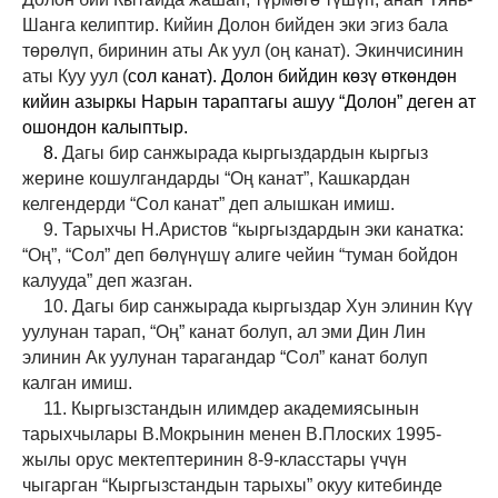
Шанга келиптир. Кийин Долон бийден эки эгиз бала
төрөлүп, биринин аты Ак уул (оң канат). Экинчисинин
аты Куу уул (
сол канат). Долон бийдин көзү өткөндөн
кийин азыркы Нарын тараптагы ашуу “Долон” деген ат
ошондон калыптыр.
8.
Дагы бир санжырада кыргыздардын кыргыз
жерине кошулгандарды “Оң канат”, Кашкардан
келгендерди “Сол канат” деп алышкан имиш.
9. Тарыхчы Н.Аристов “кыргыздардын эки канатка:
“Оң”, “Сол” деп бөлүнүшү алиге чейин “туман бойдон
калууда” деп жазган.
10. Дагы бир санжырада кыргыздар Хун элинин Күү
уулунан тарап, “Оң” канат болуп, ал эми Дин Лин
элинин Ак уулунан тарагандар “Сол” канат болуп
калган имиш.
11. Кыргызстандын илимдер академиясынын
тарыхчылары В.Мокрынин менен В.Плоских 1995-
жылы орус мектептеринин 8-9-класстары үчүн
чыгарган “Кыргызстандын тарыхы” окуу китебинде