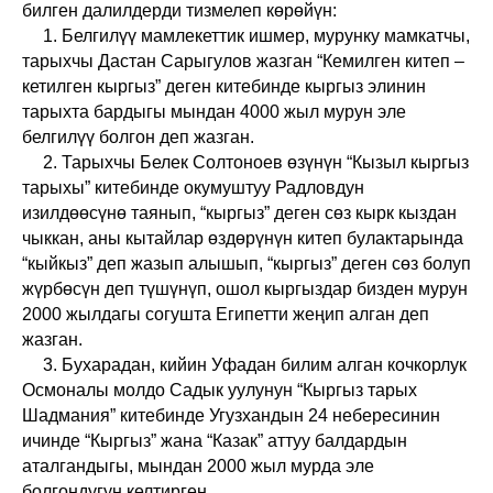
билген далилдерди тизмелеп көрөйүн:
1. Белгилүү мамлекеттик ишмер, мурунку мамкатчы,
тарыхчы Дастан Сарыгулов жазган “Кемилген китеп –
кетилген кыргыз” деген китебинде кыргыз элинин
тарыхта бардыгы мындан 4000 жыл мурун эле
белгилүү болгон деп жазган.
2. Тарыхчы Белек Солтоноев өзүнүн “Кызыл кыргыз
тарыхы” китебинде окумуштуу Радловдун
изилдөөсүнө таянып, “кыргыз” деген сөз кырк кыздан
чыккан, аны кытайлар өздөрүнүн китеп булактарында
“кыйкыз” деп жазып алышып, “кыргыз” деген сөз болуп
жүрбөсүн деп түшүнүп, ошол кыргыздар бизден мурун
2000 жылдагы согушта Египетти жеңип алган деп
жазган.
3. Бухарадан, кийин Уфадан билим алган кочкорлук
Осмоналы молдо Садык уулунун “Кыргыз тарых
Шадмания” китебинде Угузхандын 24 небересинин
ичинде “Кыргыз” жана “Казак” аттуу балдардын
аталгандыгы, мындан 2000 жыл мурда эле
болгондугун келтирген.