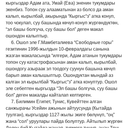
кыргыздар Адам ата, Умай (Ева) эненин тукумдары
экенбиз. Топон суу алааматынан аз болсо да аман
калып, кырылбай, акырында “Кыргыс“з” атка конуп,
тоо чокулап, суу башында көчүп-конуп жүргөндүктөн,
“эл башы болгуча, суу башы бол” деген макал
ошондон калыптыр.
6. Ошол эле Г.Мамбеталиева “Свободные горы”
гезитинин 1996-жылдын 10-февралдагы санына
жазган макаласында “илгери, Адам атанын тукумдары
топон суу катастрофасынан аман калып, кырылбай,
ошондогу азыраак эл тоодогу суунун башына көчүп
барып аман калышыптыр. Ошондуктан мындай аз
калган эл кырылбай “Кыргыс“з” атка конуптур. Ошол
эле себептен кыргызда “Эл башы болгуча, суу башы
бол” деген макалды кайталап келтирген.
7. Билимин Египет, Тунис, Кувейттен алган
санжырачы Усейин ажынын айтуусунда (Кытайда
туулган), кыргыздар 1127-жылы экиге бөлүнүп, “оң”
жана “сол” уруулары пайда болуптур. Айтылып жүргөн
Долон бий Кытайда жашап, түрмөгө түшүп, анан Тянь-