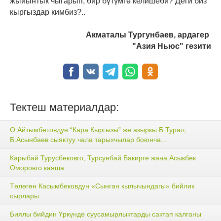
жыйынтык чыгарып, бир бүтүмгө келишеби? Деги биз
кыргыздар кимбиз?..
Акматалы Тургунбаев, ардагер
"Азия Ньюс" гезити
Тектеш материалдар:
О.Айтымбетовдун “Кара Кыргызы” же азыркы Б.Турал,
Б.Асынбаев сыяктуу чала тарыхчылар боюнча...
Карыбай Турусбековго, Турсунбай Бакирге жана Асыкбек
Оморовго каяша
Төлөгөн Касымбековдун «Сынган кылычындагы» бийлик
сырлары
Биялы бийдин Үркүндө суусамырлыктарды сактап калганы