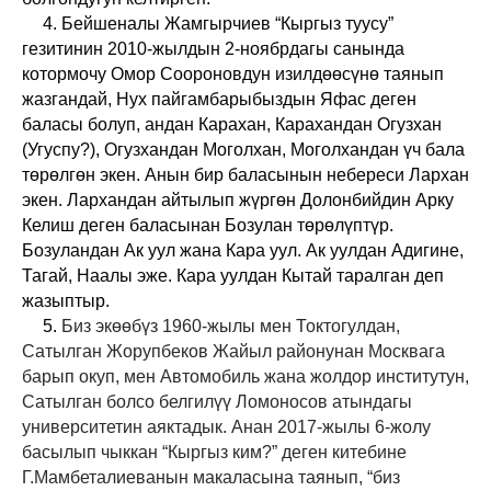
4. Бейшеналы Жамгырчиев “Кыргыз туусу”
гезитинин 2010-жылдын 2-ноябрдагы санында
котормочу Омор Соороновдун изилдөөсүнө таянып
жазгандай, Нух пайгамбарыбыздын Яфас деген
баласы болуп, андан Карахан, Карахандан Огузхан
(Угуспу?), Огузхандан Моголхан, Моголхандан үч бала
төрөлгөн экен. Анын бир баласынын небереси Лархан
экен. Лархандан айтылып жүргөн Долонбийдин Арку
Келиш деген баласынан Бозулан төрөлүптүр.
Бозуландан Ак уул жана Кара уул. Ак уулдан Адигине,
Тагай, Наалы эже. Кара уулдан Кытай таралган деп
жазыптыр.
5.
Биз экөөбүз 1960-жылы мен Токтогулдан,
Сатылган Жорупбеков Жайыл районунан Москвага
барып окуп, мен Автомобиль жана жолдор институтун,
Сатылган болсо белгилүү Ломоносов атындагы
университетин аяктадык. Анан 2017-жылы 6-жолу
басылып чыккан “Кыргыз ким?” деген китебине
Г.Мамбеталиеванын макаласына таянып, “биз