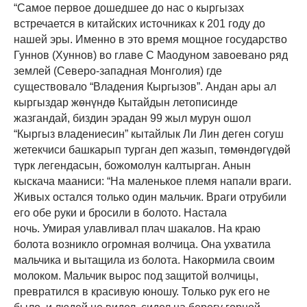
“Самое первое дошедшее до нас о кыргызах
встречается в китайских источниках к 201 году до
нашей эры. Именно в это время мо
щ
ное государство
Гуннов (Хуннов) во главе С Маодуном завоевано ряд
землей (Северо-западная Монголия) где
су
ществовало
“
Владения Кыргызов
”. Андан ары ал
кыргыздар жөнүндө Кытайдын летописинде
жазгандай, биздин эрадан 99 жыл мурун ошол
“Кыргыз владениесин” кытайлык Ли Лин деген согуш
жетекчиси башкарып турган деп жазып, төмөндөгүдөй
түрк легендасын, божомолун калтырган. Анын
кыскача мааниси: “
На маленькое племя напали враги.
Живых остался тольк
о
один мальчик. Враги отрубили
его обе
рук
и и бросили в болото. Настала
ночь
.
Умирая улавливал плач шакалов. На краю
болота возникло огромная волчица
.
Она ухватила
мальчика и вытащила из болота. Накормила своим
молоком. Мальчик вырос под защитой волчицы,
превратился в красивую юношу. Только рук его не