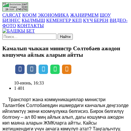
САЯСАТ
КООМ
ЭКОНОМИКА
ЖАНИРМЕМ
ШОУ
БИЗНЕС
КЫЛМЫШ
КЕМЕНГЕР КЕП
КҮЧ БЕРЕН
ВИДЕО-
ФОТО
КОНТАКТЫ
Найти
Камалып чыккан министр Солтобаев ажодон
кошумча айлык аларын айтты
10-июнь, 16:33
1 401
Транспорт жана коммуникациялар министри
Талантбек Солтобаевдин ишмердиги канчалык деңгээлде
ийгиликтүү экени коомчулукка белгисиз. Бирок белгилүү
болгону – ал 80 миң айлык алып, дагы кошумча ажодон
көп маяна аларын ЖМКларга айтты. Кайсы
жетишкендиги үчүн акчага көмүлүп атат? Таңгалычтуу.