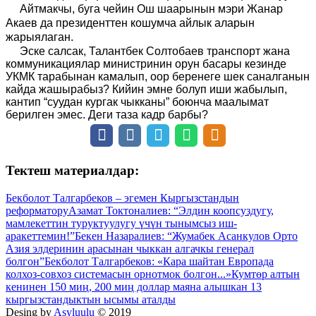
Айтмакчы, буга чейин Ош шаарынын мэри Жанар
Акаев да президенттен кошумча айлык аларын
жарыялаган.
Эске салсак, Талантбек Солтобаев транспорт жана
коммуникациялар министринин орун басары кезинде
УКМК тарабынан камалып, оор беренеге шек саналганын
кайда жашырабыз? Кийин эмне болуп иши жабылып,
кантип “суудан кургак чыкканы” боюнча маалымат
берилген эмес. Деги таза кадр барбы?
Тектеш материалдар:
Бекболот Талгарбеков – эгемен Кыргызстандын
реформатору
Азамат Токтоналиев: “Элдин коопсуздугу,
мамлекеттин туруктуулугу үчүн тынымсыз иш-
аракеттемин!”
Бекен Назаралиев: “Жумабек Асанкулов Орто
Азия элдеринин арасынан чыккан алгачкы генерал
болгон”
Бекболот Талгарбеков: «Кара шайтан Европада
колхоз-совхоз системасын орнотмок болгон...»
Кумтөр алтын
кенинен 150 миң, 200 миң доллар маяна алышкан 13
кыргызстандыктын ысымы аталды
Desing by
Asyluulu
© 2019