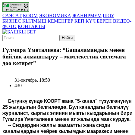
САЯСАТ
КООМ
ЭКОНОМИКА
ЖАНИРМЕМ
ШОУ
БИЗНЕС
КЫЛМЫШ
КЕМЕНГЕР КЕП
КҮЧ БЕРЕН
ВИДЕО-
ФОТО
КОНТАКТЫ
Найти
Гүлмира Үмөталиева: “Башаламандык менен
бийлик алмаштыруу – мамлекеттик системага
доо кетирет”
31-октябрь, 18:50
430
Бүгүнкү күндө КООРТ жана “5-канал” түзүлгөнүнүн
25 жылдыгын белгилөөдө. Бул каналдагы белгилүү
журналист, кыргыз элинин мыкты кыздарынын бири
Гүлмира Үмөталиева менен ат жалында маек курдук.
-- Сиздердин жалпы жааматты жана сизди
каналыңардын чейрек кылымдык мааракеси менен