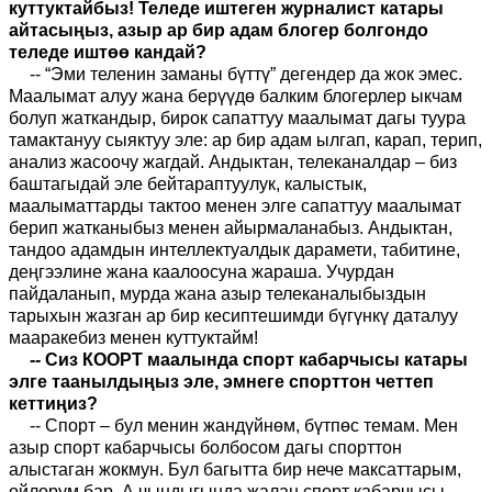
куттуктайбыз! Теледе иштеген журналист катары
айтасыңыз, азыр ар бир адам блогер болгондо
теледе иштөө кандай?
-- “Эми теленин заманы бүттү” дегендер да жок эмес.
Маалымат алуу жана берүүдө балким блогерлер ыкчам
болуп жаткандыр, бирок сапаттуу маалымат дагы туура
тамактануу сыяктуу эле: ар бир адам ылгап, карап, терип,
анализ жасоочу жагдай. Андыктан, телеканалдар – биз
баштагыдай эле бейтараптуулук, калыстык,
маалыматтарды тактоо менен элге сапаттуу маалымат
берип жатканыбыз менен айырмаланабыз. Андыктан,
тандоо адамдын интеллектуалдык дарамети, табитине,
деңгээлине жана каалоосуна жараша. Учурдан
пайдаланып, мурда жана азыр телеканалыбыздын
тарыхын жазган ар бир кесиптешимди бүгүнкү даталуу
мааракебиз менен куттуктайм!
-- Сиз КООРТ маалында спорт кабарчысы катары
элге таанылдыңыз эле, эмнеге спорттон четтеп
кеттиңиз?
-- Спорт – бул менин жандүйнөм, бүтпөс темам. Мен
азыр спорт кабарчысы болбосом дагы спорттон
алыстаган жокмун. Бул багытта бир нече максаттарым,
ойлорум бар. А чындыгында жалаң спорт кабарчысы