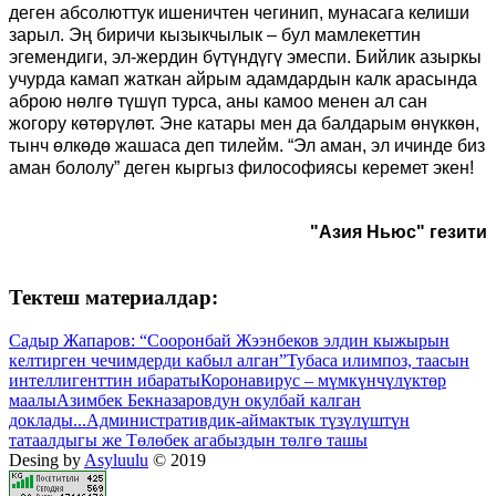
деген абсолюттук ишеничтен чегинип, мунасага келиши
зарыл. Эң биричи кызыкчылык – бул мамлекеттин
эгемендиги, эл-жердин бүтүндүгү эмеспи. Бийлик азыркы
учурда камап жаткан айрым адамдардын калк арасында
аброю нөлгө түшүп турса, аны камоо менен ал сан
жогору көтөрүлөт. Эне катары мен да балдарым өнүккөн,
тынч өлкөдө жашаса деп тилейм. “Эл аман, эл ичинде биз
аман бололу” деген кыргыз философиясы керемет экен!
"Азия Ньюс" гезити
Тектеш материалдар:
Садыр Жапаров: “Сооронбай Жээнбеков элдин кыжырын
келтирген чечимдерди кабыл алган”
Тубаса илимпоз, таасын
интеллигенттин ибараты
Коронавирус – мүмкүнчүлүктөр
маалы
Азимбек Бекназаровдун окулбай калган
доклады...
Административдик-аймактык түзүлүштүн
татаалдыгы же Төлөбек агабыздын төлгө ташы
Desing by
Asyluulu
© 2019