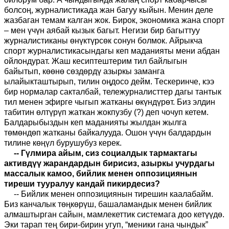
болсоң, журналистикада жан багуу кыйын. Менин деле
жазбаган темам калган жок. Бирок, экономика жана спорт
– мен үчүн аябай кызык багыт. Негизи бир багыттуу
журналистиканы өнүктүрсөк сонун болмок. Айрыкча
спорт журналистикасындагы кеп маданияты мени абдан
ойлондурат. Жаш кесиптештерим тил байлыгын
байытып, көөнө сөздөрдү азыркы заманга
ылайыкташтырып, тилин оңдосо дейм. Тескеринче, кээ
бир нормалар сакталбай, тележурналисттер дагы тантык
тил менен эфирге чыгып жатканы өкүндүрөт. Биз элдин
табитин өлтүрүп жаткан жокпузбу (?) деп чочуп кетем.
Балдарыбыздын кеп маданияты жылдан жылга
төмөндөп жатканы байкалууда. Ошон үчүн балдардын
тилине көңүл бурушубуз керек.
-- Гүлмира айым, сиз социалдык тармактагы
активдүү жарандардын бирисиз, азыркы учурдагы
массалык камоо, бийлик менен оппозициянын
тиреши тууралуу кандай пикирдесиз?
-- Бийлик менен оппозициянын тирешин каалабайм.
Биз канчалык төңкөрүш, башаламандык менен бийлик
алмаштырган сайын, мамлекеттик системага доо кетүүдө.
Эки тарап тең бири-бирин угуп, “меники гана чындык”