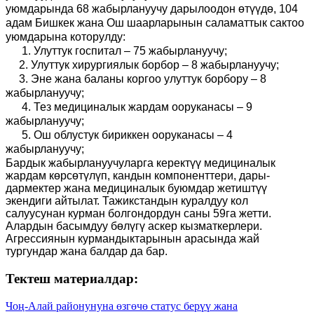
уюмдарында 68 жабырлануучу дарылоодон өтүүдө, 104
адам Бишкек жана Ош шаарларынын саламаттык сактоо
уюмдарына которулду:
1. Улуттук госпитал – 75 жабырлануучу;
2. Улуттук хирургиялык борбор – 8 жабырлануучу;
3. Эне жана баланы коргоо улуттук борбору – 8
жабырлануучу;
4. Тез медициналык жардам ооруканасы – 9
жабырлануучу;
5. Ош облустук бириккен ооруканасы – 4
жабырлануучу;
Бардык жабырлануучуларга керектүү медициналык
жардам көрсөтүлүп, кандын компоненттери, дары-
дармектер жана медициналык буюмдар жетиштүү
экендиги айтылат. Тажикстандын куралдуу кол
салуусунан курман болгондордун саны 59га жетти.
Алардын басымдуу бөлүгү аскер кызматкерлери.
Агрессиянын курмандыктарынын арасында жай
тургундар жана балдар да бар.
Тектеш материалдар:
Чоң-Алай районунуна өзгөчө статус берүү жана