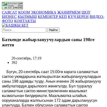
САЯСАТ
КООМ
ЭКОНОМИКА
ЖАНИРМЕМ
ШОУ
БИЗНЕС
КЫЛМЫШ
КЕМЕНГЕР КЕП
КҮЧ БЕРЕН
ВИДЕО-
ФОТО
КОНТАКТЫ
Найти
Баткенде жабырлануучулардын саны 198ге
жетти
20-сентябрь, 17:19
392
Бүгүн, 20-сентябрь саат 15:00гө карата саламаттык
сактоо уюмдарына жаткырылган жабырлануучулардын
саны 198 адамды түздү. Анын ичинен 26 жабырлануучу
амбулатордук дарылоого жөнөтүлдү. Бул тууралуу
саламаттык сактоо министрилигинин маалымат
кызматынан билдиришти. Маалыматка ылайык,
ооруканаларда жалпысынан 172 адам дарылануусун
улантууда. Баткен облусунун саламаттык сактоо