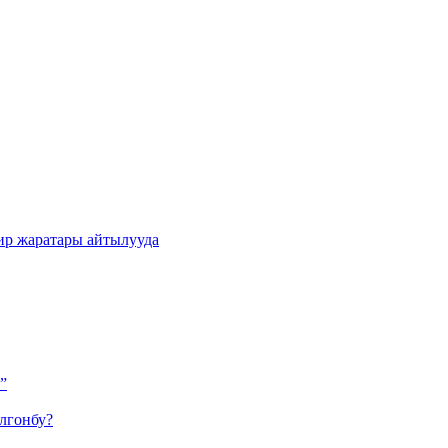
ир жаратары айтылууда
”
лгонбу?