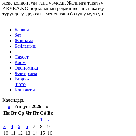
жеке колдонууда гана уруксат. Жалпыга таратуу
ARYBA.KG порталынын редакциясынын жазуу
түрүндөгү уруксаты менен гана болушу мүмкүн.
Башкы
бет
Жарнама
Байланыш
Саясат
Коом
Экономика
Жанирмем
Видео-
Фото
Контакты
Календарь
«
Август 2026 »
Пн
Вт
Ср
Чт
Пт
Сб
Вс
1
2
3
4
5
6
7
8
9
10
11
12
13
14
15
16