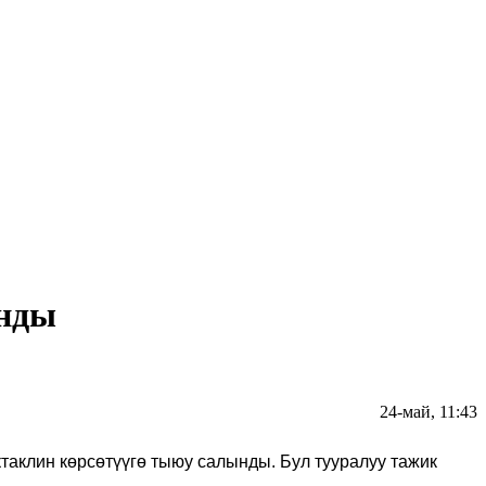
ынды
24-май, 11:43
аклин көрсөтүүгө тыюу салынды. Бул тууралуу тажик