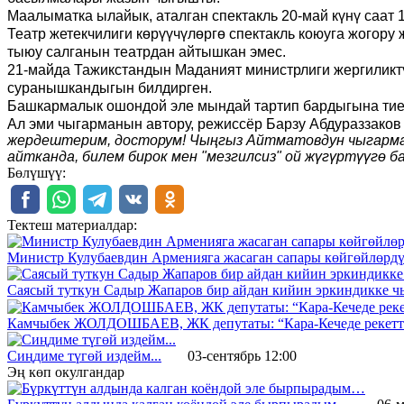
Маалыматка ылайык, аталган спектакль 20-май күнү саат 1
Театр жетекчилиги көрүүчүлөргө спектакль коюуга жогор
тыюу салганын театрдан айтышкан эмес.
21-майда Тажикстандын Маданият министрлиги жергиликт
суранышкандыгын билдирген.
Башкармалык ошондой эле мындай тартип бардыгына тиеш
Ал эми чыгарманын автору, режиссёр Барзу Абдураззаков
жердештерим, досторум! Чыңгыз Айтматовдун чыгарма
айтканда, билем бирок мен "мезгилсиз" ой жүгүртүүгө 
Бөлүшүү:
Тектеш материалдар:
Министр Кулубаевдин Арменияга жасаган сапары көйгөйлөрдү
Саясый туткун Садыр Жапаров бир айдан кийин эркиндикке ч
Камчыбек ЖОЛДОШБАЕВ, ЖК депутаты: “Кара-Кечеде рекеттер,
Сиңдиме түгөй издейм...
03-сентябрь 12:00
Эң көп окулгандар