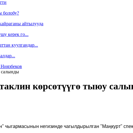
тти
ы болобу?
кайраганы айтылууда
у керек го...
ттан куулгандар...
лдар...
 Ниязбеков
у салынды
таклин көрсөтүүгө тыюу сал
" чыгармасынын негизинде чагылдырылган "Маңкурт" спект