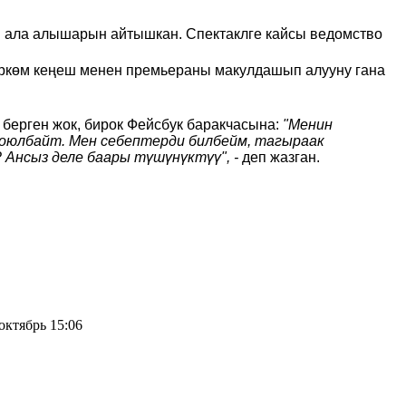
ып ала алышарын айтышкан. Спектаклге кайсы ведомство
өркөм кеңеш менен премьераны макулдашып алууну гана
берген жок, бирок Фейсбук баракчасына:
"Менин
оюлбайт. Мен себептерди билбейм, тагыраак
 Ансыз деле баары түшүнүктүү", -
деп жазган.
октябрь 15:06