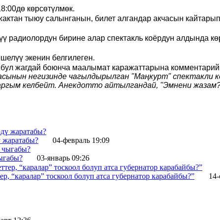
8:00дө көрсөтүлмөк.
у жактан тыюу салынганын, билет алгандар акчасын кайтар
үү радиолордун бирине алар спектакль коёрдун алдында к
елүү экенин белгилеген.
 бул жагдай боюнча маалымат каражаттарына комментарий 
сынын негизинде чагылдырылган "Маңкурт" спектакли к
баргым келбейт. Анекдотто айтылгандай, "Эмнени жазам?
 жаратабы?
04-февраль 19:09
ыгабы?
03-январь 09:26
 “каралар” тоскоол болуп атса губернатор карабайбы?”
14-