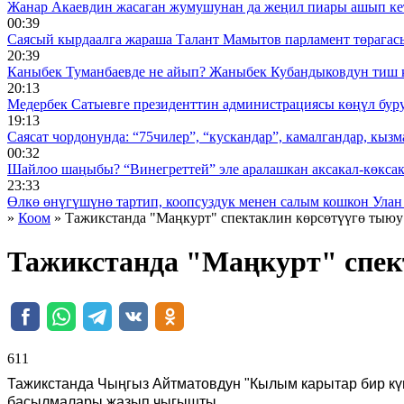
Жанар Акаевдин жасаган жумушунан да жеңил пиары ашып ке
00:39
Саясый кырдаалга жараша Талант Мамытов парламент төрагас
20:39
Каныбек Туманбаевде не айып? Жаныбек Кубандыковдун тиш 
20:13
Медербек Сатыевге президенттин администрациясы көңүл буруш
19:13
Саясат чордонунда: “75чилер”, “кускандар”, камалгандар, кызма
00:32
Шайлоо шаңыбы? “Винегреттей” эле аралашкан аксакал-көксака
23:33
Өлкө өнүгүшүнө тартип, коопсуздук менен салым кошкон Улан
»
Коом
» Тажикстанда "Маңкурт" спектаклин көрсөтүүгө тыю
Тажикстанда "Маңкурт" спек
611 ᠌ ᠌ ᠌ ᠌᠌ ᠌ ᠌᠌
Тажикстанда Чыңгыз Айтматовдун "Кылым карытар бир күн
басылмалары жазып чыгышты.