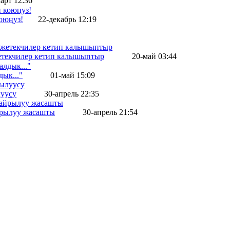
арт 12:36
оюңуз!
22-декабрь 12:19
жетекчилер кетип калышыптыр
20-май 03:44
ык..."
01-май 15:09
уусу
30-апрель 22:35
айрылуу жасашты
30-апрель 21:54