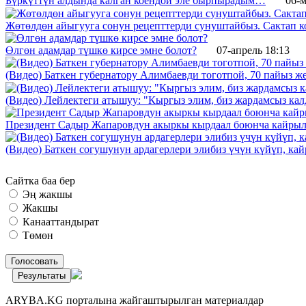
Бүркүттүн алдында калган коёндой эле бырпырадым…
06-м
Жөтөлдөн айыгууга сонун рецепттерди сунуштайбыз. Сактап к
Өлгөн адамдар түшкө кирсе эмне болот?
07-апрель 18:13
(Видео) Баткен губернатору Алимбаевди тоготпой, 70 пайыз 
(Видео) Лейлектеги атышуу: "Кыргыз элим, биз жардамсыз калд
Президент Садыр Жапаровдун акыркы кырдаал боюнча кайрыл
(Видео) Баткен согушунун ардагерлери элибиз үчүн күйүп, к
Сайтка баа бер
Эң жакшы
Жакшы
Канааттандырат
Төмөн
Голосовать
Результаты
ARYBA.KG порталына жайгаштырылган материалдар