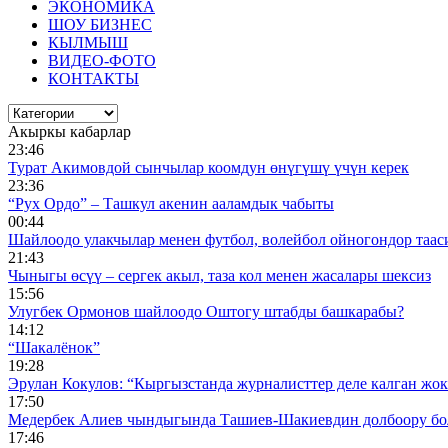
ЭКОНОМИКА
ШОУ БИЗНЕС
КЫЛМЫШ
ВИДЕО-ФОТО
КОНТАКТЫ
Акыркы кабарлар
23:46
Турат Акимовдой сынчылар коомдун өнүгүшү үчүн керек
23:36
“Рух Ордо” – Ташкул акенин ааламдык чабыты
00:44
Шайлоодо улакчылар менен футбол, волейбол ойногондор таас
21:43
Чыныгы өсүү – сергек акыл, таза кол менен жасалары шексиз
15:56
Улугбек Ормонов шайлоодо Оштогу штабды башкарабы?
14:12
“Шакалёнок”
19:28
Эрулан Кокулов: “Кыргызстанда журналисттер деле калган жок
17:50
Медербек Алиев чындыгында Ташиев-Шакиевдин долбоору бо
17:46