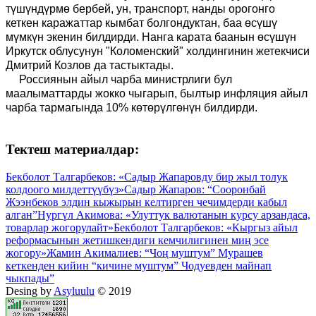
түшүндүрмө бербей, ун, транспорт, нанды орогонго
кеткен каражаттар кымбат болгондуктан, баа өсүшү
мүмкүн экенин билдирди.
Нанга карата баанын өсүшүн
Иркутск облусунун "Коломенский" холдингинин жетекчиси
Дмитрий Козлов да тастыктады.
Рос
сиянын
а
йыл чарба министрлиги бул
маалыматтарды жокко чыгарып, былтыр инфляция айыл
чарба тармагында 10% көтөрүлгөнүн билдирди.
Тектеш материалдар:
Бекболот Талгарбеков: «Садыр Жапаровду бир жыл толук
колдоого милдеттүүбүз»
Садыр Жапаров: “Сооронбай
Жээнбеков элдин кыжырын келтирген чечимдерди кабыл
алган”
Нургүл Акимова: «Улуттук валютанын курсу арзандаса,
товарлар жогорулайт»
Бекболот Талгарбеков: «Кыргыз айыл
реформасынын жетишкендиги кемчилигинен миң эсе
жогору»
Жамин Акималиев: “Чоң муштум” Мурашев
кеткенден кийин “кичине муштум” Чодуевден майнап
чыкпады”
Desing by
Asyluulu
© 2019