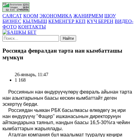
САЯСАТ
КООМ
ЭКОНОМИКА
ЖАНИРМЕМ
ШОУ
БИЗНЕС
КЫЛМЫШ
КЕМЕНГЕР КЕП
КҮЧ БЕРЕН
ВИДЕО-
ФОТО
КОНТАКТЫ
Найти
Россияда февралдан тарта нан кымбатташы
мүмкүн
26-январь, 11:47
1 168
Россиянын нан өндүрүүчүлөрү февраль айынан тарта
нан азыктарынын баасы кескин кымбаттайт деген
эскертүү берди.
Россиядан чыккан РБК басылмасы өлкөдөгү эң ири
нан өндүрүүчү "Фацер" ишканасынын директорунун
айткандарына таянып, нандын баасы 16,5-30%га чейин
кымбаттарын жарыялады.
Аталган компания бул маалымат тууралуу кеңири