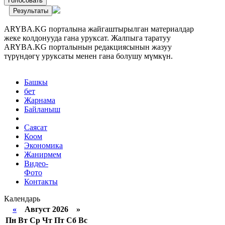
Голосовать
Результаты
ARYBA.KG порталына жайгаштырылган материалдар
жеке колдонууда гана уруксат. Жалпыга таратуу
ARYBA.KG порталынын редакциясынын жазуу
түрүндөгү уруксаты менен гана болушу мүмкүн.
Башкы
бет
Жарнама
Байланыш
Саясат
Коом
Экономика
Жанирмем
Видео-
Фото
Контакты
Календарь
«
Август 2026 »
Пн
Вт
Ср
Чт
Пт
Сб
Вс