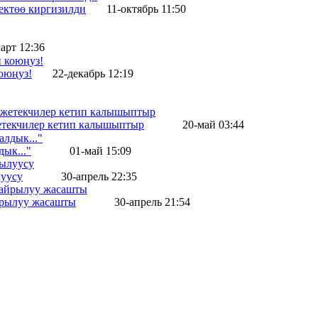
ектөө киргизилди
11-октябрь 11:50
арт 12:36
оюңуз!
22-декабрь 12:19
жетекчилер кетип калышыптыр
20-май 03:44
ык..."
01-май 15:09
уусу
30-апрель 22:35
айрылуу жасашты
30-апрель 21:54