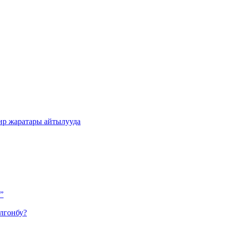
ир жаратары айтылууда
”
лгонбу?