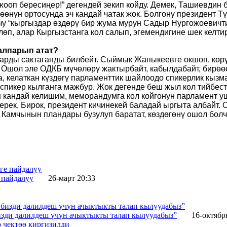
ооп бересиңер!” дегендей зекип койду. Демек, Ташиевдин 
өөнүн ортосунда эч кандай чатак жок. Болгону президент Т
чу “кыргыздар өздөрү бир жума мурун Садыр Нургожоевичти
өп, алар Кыргызстанга кол салып, эгемендигине шек келтир
алпарып атат?
арды сактаганды билбейт. Сыймык Жапыкеевге окшоп, көрүн
Ошол эле ОДКБ мүчөлөрү жактырбайт, кабылдабайт, бирөө
, келаткан күздөгү парламенттик шайлоодо спикерлик кызм
 спикер кылганга мажбур. Жок дегенде беш жыл кол тийбест
 кандай келишим, меморандумга кол койгонун парламент ушу
керек. Бирок, президент кичинекей баладай ыргыта албайт.
 Камчынын пландары бузулуп баратат, көздөгөнү ошол болчу
 пайдалуу
26-март 20:33
изди далилдеш үчүн ачыктыкты талап кылуудабыз”
16-октябр