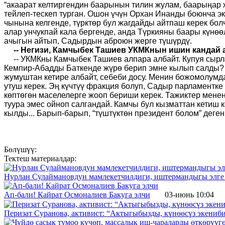
“акаарат келтиргендин баарынын тилин жулам, баарыңар ж
тейлеп-тескеп турган. Ошон үчүн Орхан Инанды боюнча эк
чынына келгенде, түрктөр бул жагдайды айтпаш керек бол
алар унчукпай кала бергенде, анда Түркияны баары күнөөл
ачыгын айтып, Садырдын аброюн жерге түшүрдү.
-- Негизи, Камчыбек Ташиев УКМКнын ишин кандай 
-- УКМКны Камчыбек Ташиев алпара албайт. Купуя сырл
Кемпир-Абадды Баткенде жүрө берип эмне кылып салды? 
жумуштан кетире албайт, себеби досу. Менин божомолумда
утуш керек. Эң күчтүү фракция болуп, Садыр парламентке
көптөгөн маселелерге жооп бериши керек. Тажиктер менен
туура эмес ойноп салгандай. Камчы бул кызматтан кетиш 
кылды... Барып-барып, “түштүктөн президент болом” деген
Бөлүшүү:
Тектеш материалдар:
Нурлан Сулаймановдун мамлекетчилдиги, иштермандыгы элге
Ап-бали! Кайрат Осмоналиев Бакуга элчи
03-июнь 10:04
Перизат Суранова, активист: “Актыгыбызды, күнөөсүз экениб