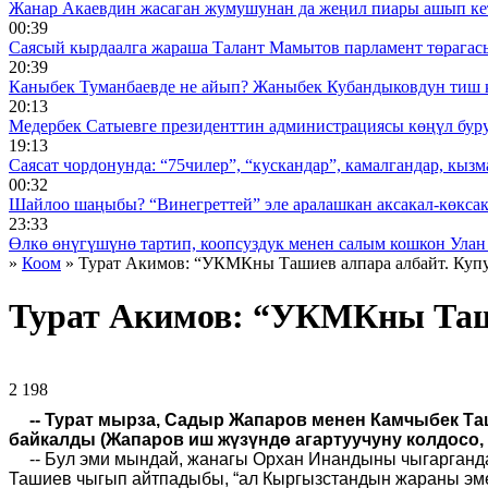
Жанар Акаевдин жасаган жумушунан да жеңил пиары ашып ке
00:39
Саясый кырдаалга жараша Талант Мамытов парламент төрагас
20:39
Каныбек Туманбаевде не айып? Жаныбек Кубандыковдун тиш 
20:13
Медербек Сатыевге президенттин администрациясы көңүл буруш
19:13
Саясат чордонунда: “75чилер”, “кускандар”, камалгандар, кызма
00:32
Шайлоо шаңыбы? “Винегреттей” эле аралашкан аксакал-көксака
23:33
Өлкө өнүгүшүнө тартип, коопсуздук менен салым кошкон Улан
»
Коом
» Турат Акимов: “УКМКны Ташиев алпара албайт. Купу
Турат Акимов: “УКМКны Таши
2 198 ᠌ ᠌ ᠌ ᠌᠌ ᠌ ᠌᠌
-- Турат мырза, Садыр Жапаров менен Камчыбек Та
байкалды (Жапаров иш жүзүндө агартуучуну колдосо, 
-- Бул эми мындай, жанагы Орхан Инандыны чыгарганда 
Ташиев чыгып айтпадыбы, “ал Кыргызстандын жараны эмес 