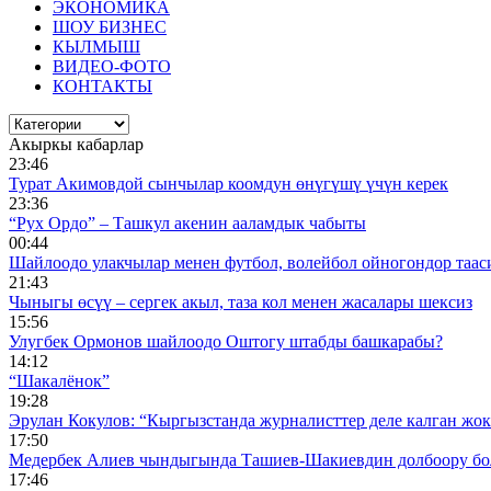
ЭКОНОМИКА
ШОУ БИЗНЕС
КЫЛМЫШ
ВИДЕО-ФОТО
КОНТАКТЫ
Акыркы кабарлар
23:46
Турат Акимовдой сынчылар коомдун өнүгүшү үчүн керек
23:36
“Рух Ордо” – Ташкул акенин ааламдык чабыты
00:44
Шайлоодо улакчылар менен футбол, волейбол ойногондор таас
21:43
Чыныгы өсүү – сергек акыл, таза кол менен жасалары шексиз
15:56
Улугбек Ормонов шайлоодо Оштогу штабды башкарабы?
14:12
“Шакалёнок”
19:28
Эрулан Кокулов: “Кыргызстанда журналисттер деле калган жок
17:50
Медербек Алиев чындыгында Ташиев-Шакиевдин долбоору бо
17:46