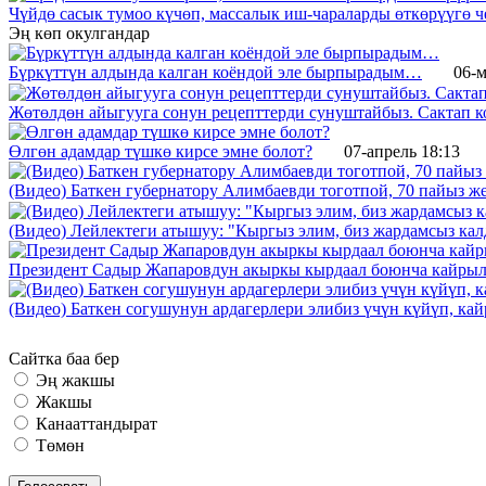
Чүйдө сасык тумоо күчөп, массалык иш-чараларды өткөрүүгө ч
Эң көп окулгандар
Бүркүттүн алдында калган коёндой эле бырпырадым…
06-м
Жөтөлдөн айыгууга сонун рецепттерди сунуштайбыз. Сактап к
Өлгөн адамдар түшкө кирсе эмне болот?
07-апрель 18:13
(Видео) Баткен губернатору Алимбаевди тоготпой, 70 пайыз 
(Видео) Лейлектеги атышуу: "Кыргыз элим, биз жардамсыз калд
Президент Садыр Жапаровдун акыркы кырдаал боюнча кайрыл
(Видео) Баткен согушунун ардагерлери элибиз үчүн күйүп, к
Сайтка баа бер
Эң жакшы
Жакшы
Канааттандырат
Төмөн