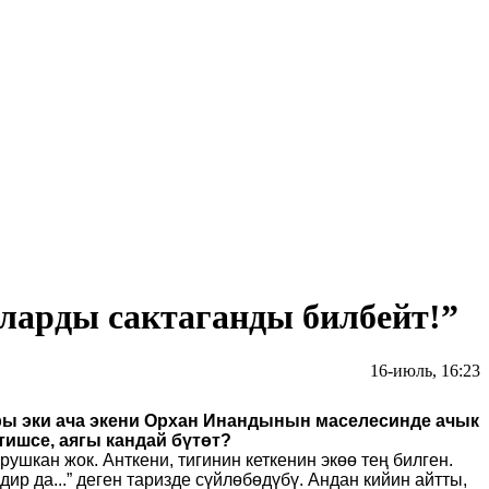
ларды сактаганды билбейт!”
16-июль, 16:23
ры эки ача экени Орхан Инандынын маселесинде ачык
тишсе, аягы кандай бүтөт?
ушкан жок. Анткени, тигинин кеткенин экөө тең билген.
р да...” деген таризде сүйлөбөдүбү. Андан кийин айтты,