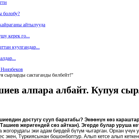
тти
ы болобу?
кайраганы айтылууда
у керек го...
ттан куулгандар...
лдар...
 Ниязбеков
я сырларды сактаганды билбейт!”
ев алпара албайт. Купуя сыр
шиевдин достугу сууп баратабы? Экөөнүн көз карашта
Ташиев жеригендей сөз айткан). Эгерде булар уруша ке
жогорудагы эки адам бирдей бүтүм чыгарган. Орхан үчүн ур
экен, Түркиясынан бошонбоптур. Алып кетсе алып кеткенди