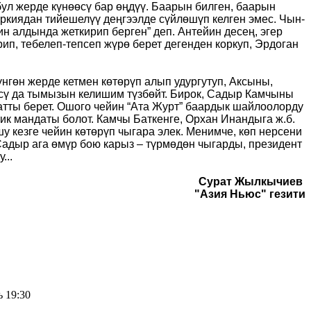
бул жерде күнөөсү бар өңдүү. Баарын билген, баарын
үркиядан тийешелүү деңгээлде сүйлөшүп келген эмес. Чын-
н алдында жеткирип берген” деп. Антейин десең, эгер
ип, тебелеп-тепсеп жүрө берет дегенден коркуп, Эрдоган
гөн жерде кетмен көтөрүп алып удургутуп, Аксыны,
сү да тымызын келишим түзбөйт. Бирок, Садыр Камчыны
атты берет. Ошого чейин “Ата Журт” баардык шайлоолорду
ик мандаты болот. Камчы Баткенге, Орхан Инандыга ж.б.
 кезге чейин көтөрүп чыгара элек. Менимче, көп нерсени
 Садыр ага өмүр бою карыз – түрмөдөн чыгарды, президент
...
Сурат Жылкычиев
"Азия Ньюс" гезити
ь 19:30