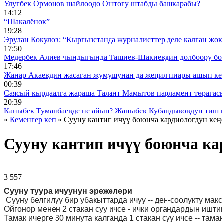
Улугбек Ормонов шайлоодо Оштогу штабды башкарабы?
14:12
“Шакалёнок”
19:28
Эрулан Кокулов: “Кыргызстанда журналисттер деле калган жок
17:50
Медербек Алиев чындыгында Ташиев-Шакиевдин долбоору бо
17:46
Жанар Акаевдин жасаган жумушунан да жеңил пиары ашып ке
00:39
Саясый кырдаалга жараша Талант Мамытов парламент төрагас
20:39
Каныбек Туманбаевде не айып? Жаныбек Кубандыковдун тиш 
»
Кеменгер кеп
» Сууну кантип ичүү боюнча кардиологдун ке
Сууну кантип ичүү боюнча ка
3 557 ᠌ ᠌ ᠌ ᠌᠌ ᠌ ᠌᠌
Сууну туура ичуунун эрежелери
Сууну белгилүү бир убакыттарда ичуу -- ден-соолукту мак
Ойгонор менен 2 стакан суу ичсе - ички органдардын иштик
Тамак ичерге 30 минута калганда 1 стакан суу ичсе -- там