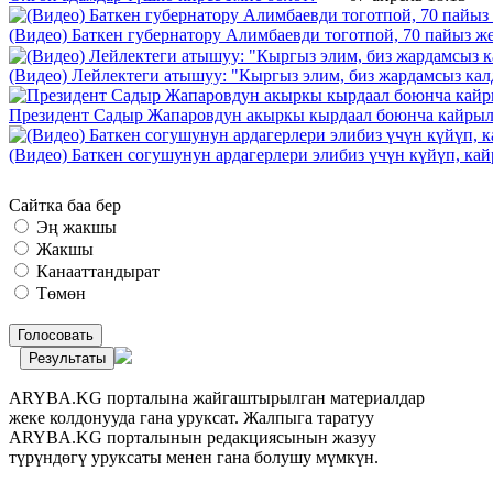
(Видео) Баткен губернатору Алимбаевди тоготпой, 70 пайыз 
(Видео) Лейлектеги атышуу: "Кыргыз элим, биз жардамсыз калд
Президент Садыр Жапаровдун акыркы кырдаал боюнча кайрыл
(Видео) Баткен согушунун ардагерлери элибиз үчүн күйүп, к
Сайтка баа бер
Эң жакшы
Жакшы
Канааттандырат
Төмөн
Голосовать
Результаты
ARYBA.KG порталына жайгаштырылган материалдар
жеке колдонууда гана уруксат. Жалпыга таратуу
ARYBA.KG порталынын редакциясынын жазуу
түрүндөгү уруксаты менен гана болушу мүмкүн.