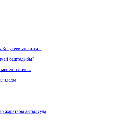
Козукеев үн катса...
алчай баштадыбы?
менен өзгөчө...
сындады
ир жаратары айтылууда