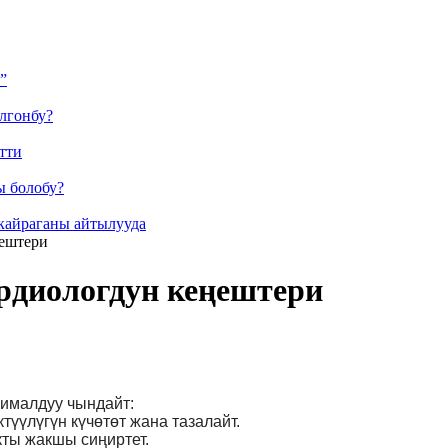
”
лгонбу?
тти
ы болобу?
кайраганы айтылууда
ңештери
рдиологдун кеңештери
сималдуу чындайт:
түүлүгүн күчөтөт жана тазалайт.
акты жакшы сиңиртет.