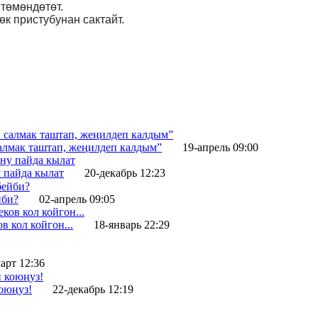
 төмөндөтөт.
өк пристубунан сактайт.
салмак таштап, жеңилдеп калдым”
19-апрель 09:00
у пайда кылат
20-декабрь 12:23
йби?
02-апрель 09:05
 кол койгон...
18-январь 22:29
арт 12:36
оюңуз!
22-декабрь 12:19