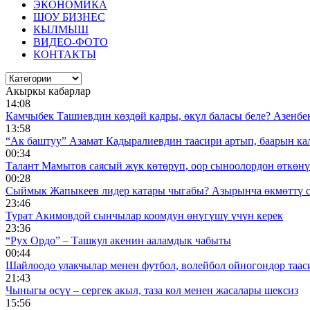
ЭКОНОМИКА
ШОУ БИЗНЕС
КЫЛМЫШ
ВИДЕО-ФОТО
КОНТАКТЫ
Акыркы кабарлар
14:08
Камчыбек Ташиевдин көздөй кадры, өкүл баласы беле? Азенбек 
13:58
“Ак баштуу” Азамат Кадыралиевдин таасири артып, баарын к
00:34
Талант Мамытов саясый жүк көтөрүп, оор сыноолордон өткөнү 
00:28
Сыймык Жапыкеев лидер катары чыгабы? Азырынча өкмөттү 
23:46
Турат Акимовдой сынчылар коомдун өнүгүшү үчүн керек
23:36
“Рух Ордо” – Ташкул акенин ааламдык чабыты
00:44
Шайлоодо улакчылар менен футбол, волейбол ойногондор таас
21:43
Чыныгы өсүү – сергек акыл, таза кол менен жасалары шексиз
15:56