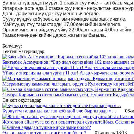
Ваннага түшөрдөн мурун 1 стакан суу ичсе -- кан басымды
Уктардын астында 1 стакан суу ичсе - инсульттан жана жүр
Дары-дармекти муздак суу менен ичпегиле.
Сууну күндүз көбүрөөк, ал эми кечинде азыраак ичкиле.
Майлуу, күчтүү тамактарды 17.00дөн кийин жебегиле.
Организмге эн пайдалуу уйку 22.00дон таңкы 4.00го чейин.
Тамак ичкенден кийин дароо жатып албагыла.
Бөлүшүү:
Тектеш материалдар:
Бактыбек Асамудинов: “Бир жыл сегиз айда 102 кило ашыкча 
Үйдөгү энергияны ала турган 11 зат! Алар чыр-чатакты, оорун
Матраимовду камактан чыгарып, ордуна Кулматовду киргизбе
Самара Каримова соттон мыйзамсыз утса, Нуржигит Кадырбеков
Эң көп окулгандар
Бүркүттүн алдында калган коёндой эле бырпырадым…
06-м
Жөтөлдөн айыгууга сонун рецепттерди сунуштайбыз. Сактап к
Өлгөн адамдар түшкө кирсе эмне болот?
07-апрель 18:13