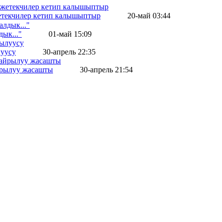
жетекчилер кетип калышыптыр
20-май 03:44
ык..."
01-май 15:09
уусу
30-апрель 22:35
айрылуу жасашты
30-апрель 21:54