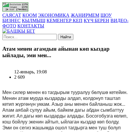
САЯСАТ
КООМ
ЭКОНОМИКА
ЖАНИРМЕМ
ШОУ
БИЗНЕС
КЫЛМЫШ
КЕМЕНГЕР КЕП
КҮЧ БЕРЕН
ВИДЕО-
ФОТО
КОНТАКТЫ
Найти
Атам менен агамдын айынан көп кыздар
ыйлады, эми мен...
12-январь, 19:08
2 609
Мен силер менен өз тагдырым тууралуу бөлүшө кетейин.
Менин атам мурда кыздарды алдап, колдонуп таштап
кетип жүргөнүн уккам. Азыр аны менен байланыш жок...
Апам аябай сулуу айым, байкем дагы абдан сымбаттуу
жигит. Ал дагы көп кыздарды алдады. Босогобузга келип,
кош бойлуу экенин айтып, ыйлаган кыздар көп болду.
Эми он сегиз жашымда ошол тагдырга мен туш болуп