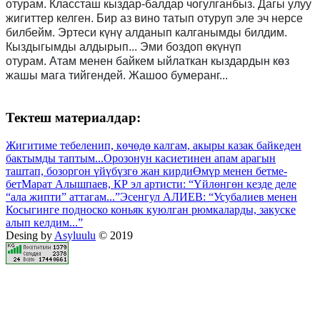
отурам. Классташ кыздар-балдар чогулганбыз. Дагы улуу
жигиттер келген. Бир аз вино татып отуруп эле эч нерсе
билбейм. Эртеси күнү алданып калганымды билдим.
Кыздыгымды алдырып... Эми боздоп өкүнүп
отурам.
Атам менен байкем ыйлаткан кыздардын көз
жашы мага тийгендей. Жашоо бумеранг...
Тектеш материалдар:
Жигитиме тебеленип, көчөдө калгам, акыры казак байкеден
бактымды таптым...
Орозонун касиетинен апам арагын
таштап, бозоргон үйүбүзгө жан кирди
Өмүр менен бетме-
бет
Марат Алышпаев, КР эл артисти: “Үйлөнгөн кезде деле
“ала жипти” аттагам...”
Эсенгул АЛИЕВ: “Усубалиев менен
Косыгинге подноско коньяк куюлган рюмкаларды, закуске
алып келдим...”
Desing by
Asyluulu
© 2019