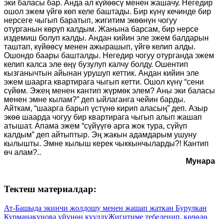
эки баласы бар. Анда ал күйөөсү менен жашачу. Негедир
ошол эжем үйгө көп келе баштады. Бир күнү кечинде бир
нерсеге чыгып баратып, жигитим экөөнүн чогуу
отурганын көрүп калдым. Жанына барсам, бир нерсе
издемиш болуп калды. Андан кийин эле эжем балдарын
таштап, күйөөсү менен ажырашып, үйгө келип алды.
Ошондо баары башталды. Негедир чогуу отурганда эжем
келип калса эле өңү бузулуп калчу болду. Ошентип
кызганычтын айынан урушуп кеттик. Андан кийин эле
эжем шаарга квартирага чыгып кетти. Ошол күнү “сени
сүйөм. Эжең менен кантип жүрмөк элем? Аны эки баласы
менен эмне кылам?” деп ыйлаганга чейин барды.
Айткам, “шаарга барып үстүнө кирип аласың” деп. Азыр
экөө шаарда чогуу бир квартирага чыгып алып жашап
атышат. Апама эжем “сүйүүгө арга жок тура, сүйүп
калдым” деп айтыптыр. Эң жакын адамдарым ушуну
кылышты. Эмне кылыш керек чыккынчыларды?! Кантип
өч алам?..
Мунара
Тектеш материалдар:
Ат-Башыда экинчи жолдошу менен жашап жаткан Бурулкан
Курманакунова үйүнөн куулду
Жигитиме тебеленип, көчөдө