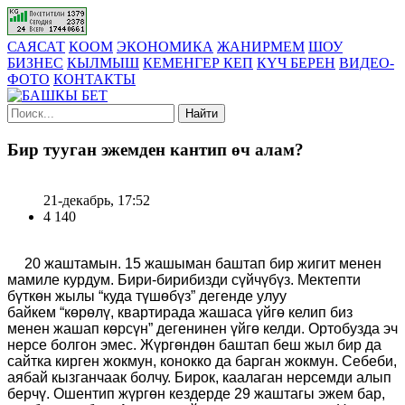
САЯСАТ
КООМ
ЭКОНОМИКА
ЖАНИРМЕМ
ШОУ
БИЗНЕС
КЫЛМЫШ
КЕМЕНГЕР КЕП
КҮЧ БЕРЕН
ВИДЕО-
ФОТО
КОНТАКТЫ
Найти
Бир тууган эжемден кантип өч алам?
21-декабрь, 17:52
4 140
20 жаштамын. 15 жашыман баштап бир жигит менен
мамиле курдум. Бири
-
бирибизди сүйчүбүз. Мектепти
бүткөн жылы
“
куда түшөбүз
”
дегенде улуу
байкем
“
көрөлү
,
квартирада жашаса үйгө келип биз
менен жашап көрсүн
”
де
генинен
үйгө келди. Ортобузда эч
нерсе болгон эмес. Жүргөндөн баштап
беш
жыл бир да
сайтка кирген жокмун, конокко да барган жокмун
. Себеби,
аябай кызганчаак болчу. Бирок, каалаган нерсемди алып
берчү. Ошентип жүргөн кездерде 29 жаштагы эжем бар,