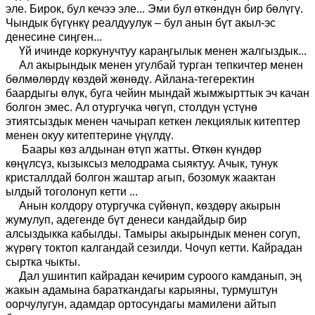
эле. Бирок, бул кечээ эле... Эми бул өткөндүн бир бөлүгү.
Чындык бүгүнкү реалдуулук – бул анын бүт акыл-эс
денесине сиңген...
Үй ичинде коркунучтуу караңгылык менен жалгыздык...
Ал акырындык менен угулбай турган тепкичтер менен
бөлмөлөрдү көздөй жөнөдү. Айлана-тегеректин
баардыгы өлүк, буга чейин мындай жымжырттык эч качан
болгон эмес. Ал отургучка чөгүп, столдун үстүнө
этиятсыздык менен чачырап кеткен лекциялык китептер
менен окуу китептерине үңүлдү.
Баары көз алдынан өтүп жатты. Өткөн күндөр
көңүлсүз, кызыксыз мелодрама сыяктуу. Ачык, тунук
кристаллдай болгон жаштар агып, бозомук жаактан
ылдый тоголонуп кетти ...
Анын колдору отургучка сүйөнүп, көздөрү акырын
жумулуп, адегенде бүт денеси кандайдыр бир
алсыздыкка кабылды. Тамыры акырындык менен согуп,
жүрөгү токтоп калгандай сезилди. Чочуп кетти. Кайрадан
сыртка чыкты.
Дал ушинтип кайрадан кечирим суроого камданып, эң
жакын адамына бараткандагы карыяны, турмуштун
оорчулугун, адамдар ортосундагы мамилени айтып