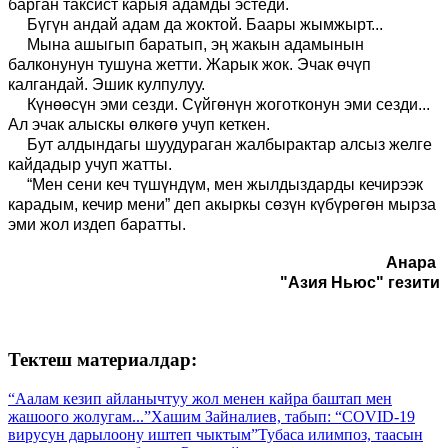
барган таксист карыя адамды эстеди.
Бүгүн андай адам да жоктой. Баары жымжырт...
Мына ашыгып баратып, эң жакын адамынын
балконунун тушуна жетти. Жарык жок. Эчак өчүп
калгандай. Эшик кулпулуу.
Күнөөсүн эми сезди. Сүйгөнүн жоготконун эми сезди...
Ал эчак алыскы өлкөгө учуп кеткен.
Бут алдындагы шуудураган жалбырактар алсыз желге
кайдадыр учуп жатты.
“Мен сени кеч түшүндүм, мен жылдыздарды кечирээк
карадым, кечир мени” деп акыркы сөзүн күбүрөгөн мырза
эми жол издеп баратты.
Анара
"Азия Ньюс" гезити
Тектеш материалдар:
“Аалам кезип айланычтуу жол менен кайра баштап мен
жашоого жолугам...”
Хашим Зайналиев, табып: “COVID-19
вирусун дарылоону иштеп чыктым”
Тубаса илимпоз, таасын