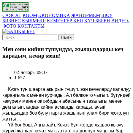
САЯСАТ
КООМ
ЭКОНОМИКА
ЖАНИРМЕМ
ШОУ
БИЗНЕС
КЫЛМЫШ
КЕМЕНГЕР КЕП
КҮЧ БЕРЕН
ВИДЕО-
ФОТО
КОНТАКТЫ
Найти
Мен сени кийин түшүндүм, жылдыздарды кеч
карадым, кечир мени!
02-ноябрь, 09:37
1 657
Күзгү түн шаарга акырын түшүп, ээн көчөлөрдү капалуу
караңгылык менен курчады. Ал балконго чыгып, бүтүндөй
көкүрөгү менен октябрдын абасынын тазалыгы менен
дем алып, андан кийин асманды карады, ачык
жылдыздар боз булуттарга жашынып улам бири жоголуп
жатты ...
Үй бопбош. Аңгырайт. Кечээ бул жерде жашоо кызуу
жүрүп жаткан, кечээ максаттар, жашоонун маңызы бар