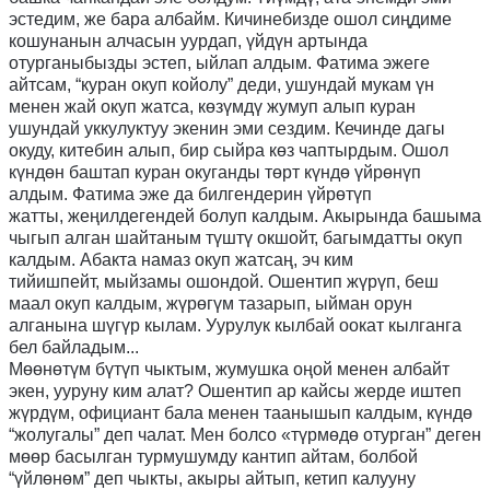
эстедим, же бара албайм. Кичинебизде ошол сиңдиме
кошунанын алчасын уурдап
,
үйдүн артында
отурганыбызды эстеп
,
ыйлап алдым. Фатима эжеге
айтсам
,
“
куран окуп койолу
”
деди, ушундай мукам үн
менен жай окуп жатса, көзүмдү жумуп алып куран
ушундай уккулуктуу экенин эми сездим. Кечинде дагы
окуду, китебин алып
,
бир сыйра көз чаптырдым. Ошол
күндөн баштап куран окуганды төрт күндө үйрөнүп
алдым. Фатима эже да билгендерин үйрөтүп
жатты
,
жеңилдегендей болуп калдым. Акырында башыма
чыгып алган шайтаным түштү окшойт, багымдатты окуп
калдым. Абакта намаз окуп жатсаң
,
эч ким
тийишпейт
,
мыйзамы ошондой. Ошентип жүрүп
,
беш
маал окуп калдым, жүрөгүм тазарып
,
ыйман орун
алганына шүгүр кылам. Уурулук кылбай оокат кылганга
бел байладым
..
.
Мөөнөтүм бүтүп чыктым, жумушка оңой менен албайт
экен, ууруну ким алат? Ошентип ар кайсы жерде иштеп
жүрдүм, официант бала менен таанышып калдым, күндө
“жолугалы” деп чалат. Мен болсо «түрмөдө отурган” деген
мөөр басылган турмушумду кантип айтам, болбой
“үйлөнөм” деп чыкты, акыры айтып, кетип калууну