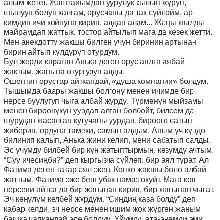
алым жетет. Жаштайымдан уурулук кылып жүрүп,
шылуун болуп калгам, орусчаны да так сүйлөйм, ар
кимдин ичи койнуна кирип, алдап алам...
Жаңы
жылды
майрамдап жаттык, тостор айтылып мага да кезек жетти.
Мен анекдотту жакшы билген
үчүн
биринин артынан
бирин айтып күлдүрүп отурдум.
Бул жерди караган Анька деген орус аялга аябай
жактым
,
жанына отургузуп алды.
Ошентип орустар айткандай, «душа компании» болдум.
Тышымда баары жакшы болгону менен ичимде бир
нерсе буулугуп чыга албай жүрдү. Түрмөнүн мыйзамы
менен бирөөнүкүн уурдап алган болбойт, билсем да
шурудан жасалган кутучаны уурдап
,
бирөөгө сатып
жиберип, ордуна тамеки, самын алдым. Аным үч күндө
билинип калып, Анька жини келип
, мени
сабатып салды.
Эс учумду билбей бир күн жатыптырмын
,
көзүмдү ач
тым.
“С
уу ичесиңби?
”
деп кыргызча сүйлөп
,
бир аял турат. Ал
Фатима деген татар аял экен. Көпкө жакшы боло албай
жаттым. Фатима эже беш убак намаз окуйт. Мага көп
нерсени айтса да бир жагынан кирип, бир жагынан чыгат.
Эч көңүлүм келбей жүрдүм.
“С
иңди
ң
каза болду
”
деп
кабар келди, эч нерсе менен ишим жок жүргөн жаным
башка чапкандай эле болдум. Үйүмдү
,
ата-энемди эми