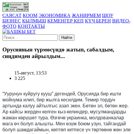
САЯСАТ
КООМ
ЭКОНОМИКА
ЖАНИРМЕМ
ШОУ
БИЗНЕС
КЫЛМЫШ
КЕМЕНГЕР КЕП
КҮЧ БЕРЕН
ВИДЕО-
ФОТО
КОНТАКТЫ
Найти
Орусиянын түрмөсүндө жатып, сабалдым,
сиңдимден айрылдым...
15-август, 13:53
3 225
“Уурунун куйругу кууш” дегендей, Орусияда бир ишти
мойнума илип, бир жылга кесилдим. Темир тордун
артында калуу айтылгыс азап экен. Бөтөн эл, бөтөн жер.
Ар кайсы жерден келген кыз-келиндер, мусулмандарды
жаман көрүшөт тура. Өзгөчө украинка, молдованкалар
мага өч болуп алышты. Мен өзүм боюм узун, тайгандай
болуп шамдагаймын, көптөп кетпесе үч төртөөнө жөн эле