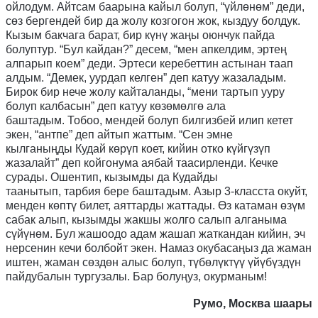
ойлодум. Айтсам баарына кайыл болуп, “үйлөнөм” деди,
сөз бергендей бир да жолу козгогон жок, кыздуу болдук.
Кызым бакчага барат, бир күнү жаңы оюнчук пайда
болуптур. “Бул кайдан?” десем, “мен апкелдим, эртең
алпарып коем” деди. Эртеси керебеттин астынан таап
алдым. “Демек, уурдап келген” деп катуу жазаладым.
Бирок бир нече жолу кайталанды, “мени тартып ууру
болуп калбасын” деп катуу көзөмөлгө ала
баштадым.
Тобоо
,
мендей болуп билгизбей илип кетет
экен,
“
антпе
”
деп айтып жаттым.
“
Сен эмне
кылганыңды
К
удай көрүп ко
е
т
,
кийин отко күйгүзүп
жазалайт
”
деп койгонума аябай таасирленди. Кечке
сурады. Ошентип
,
кызымды да
К
удайды
таанытып
,
тарбия бере баштадым. Азыр 3-класста окуйт,
менден көптү билет, аяттарды жаттады. Өз катаман өзүм
сабак алып, кызымды жакшы жолго салып алганыма
сүйүнөм. Бул жашоодо адам жашап жаткандан кийин, эч
нерсенин кечи болбойт экен. Намаз окубасаңыз да жаман
иштен, жаман сөздөн алыс болуп, түбөлүктүү үйүбүздүн
пайдубалын тургузалы. Бар болуңуз
,
окурманым
!
Румо
,
Москва ш
аары