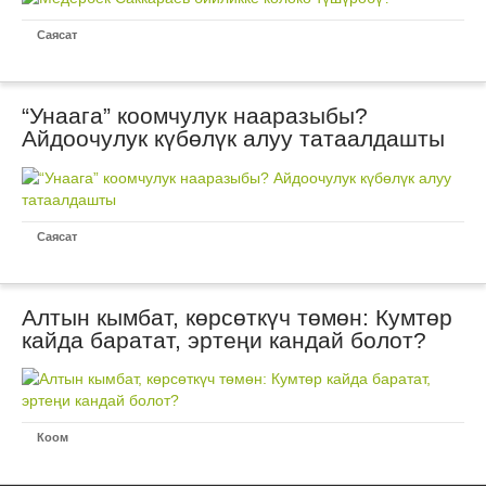
Саясат
“Унаага” коомчулук нааразыбы?
Айдоочулук күбөлүк алуу татаалдашты
Саясат
Алтын кымбат, көрсөткүч төмөн: Кумтөр
кайда баратат, эртеңи кандай болот?
Коом