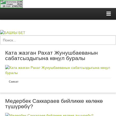
Ката жазган Рахат Жунушбаеванын
сабатсыздыгына көңүл буралы
Саясат
Медербек Саккараев бийликке көлөкө
түшүрөбү?